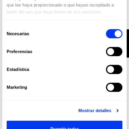
que les haya proporcionado o que hayan recopilado a
partir del uso que haya hecho de sus servicios.
Selección
Necesarias
FILTRO
de
consentimiento
Preferencias
Palas Pádel
325,00 €
Estadística
Pala de pádel adidas Metalbone Reserve 2026
añadir al carrito
Marketing
-20%
Mostrar detalles
Permitir todas