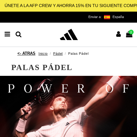
ÚNETE A LA AFP CREW Y AHORRA 15% EN TU SIGUIENTE COM
Enviar a:
España
0
Inicio
Pádel
Palas Pádel
PALAS PÁDEL