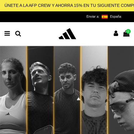
ÚNETE A LA AFP CREW Y AHORRA 15% EN TU SIGUIENTE COM
Enviar a:
España
0