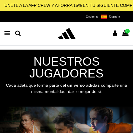
ÚNETE A LA AFP CREW Y AHORRA 15% EN TU SIGUIENTE COM
Enviar a:
España
0
NUESTROS
JUGADORES
Cada atleta que forma parte del
universo adidas
comparte una
misma mentalidad: dar lo mejor de sí.