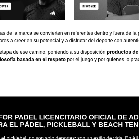
tas de la marca se convierten en referentes dentro y fuera de l
res a creer en su potencial y a disfrutar del deporte con autent
etapa de ese camino, poniendo a su disposición
productos de 
ilosofía basada en el respeto
por el juego y por quienes lo pra
FOR PADEL LICENCITARIO OFICIAL DE A
RA EL PÁDEL, PICKLEBALL Y BEACH TEN
 el pickleball no son solo deportes: son un estilo de vida. En Al