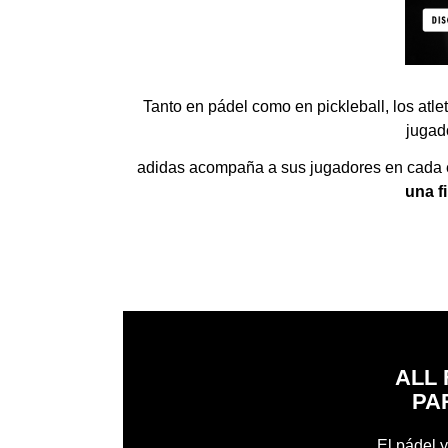
Tanto en pádel como en pickleball, los atle
jugado
adidas acompaña a sus jugadores en cada 
una f
ALL 
PA
El pádel y