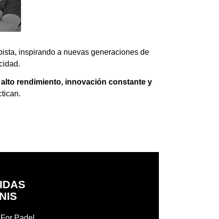
a pista, inspirando a nuevas generaciones de
icidad.
alto rendimiento, innovación constante y
ctican.
DIDAS
NIS
l For Padel