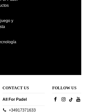
uctos
 juego y
sta
tecnología
CONTACT US
FOLLOW US
All For Padel
+34917371633