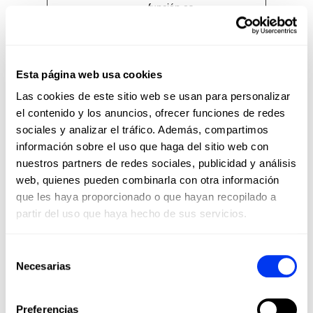
función es
necesaria para
la funcionalidad
del sitio web.
test_coo
Google
Utilizada para
1 día
Esta página web usa cookies
kie
comprobar si el
Las cookies de este sitio web se usan para personalizar
navegador del
el contenido y los anuncios, ofrecer funciones de redes
usuario admite
sociales y analizar el tráfico. Además, compartimos
cookies.
información sobre el uso que haga del sitio web con
nuestros partners de redes sociales, publicidad y análisis
Preferencias (7)
web, quienes pueden combinarla con otra información
que les haya proporcionado o que hayan recopilado a
Las cookies de preferencias permiten a la
partir del uso que haya hecho de sus servicios.
página web recordar información que cambia
la forma en que la página se comporta o el
aspecto que tiene, como su idioma preferido o
Selección
la región en la que usted se encuentra.
Necesarias
de
consentimiento
Duración
máxima
Preferencias
Nombre
Proveedor
Propósito