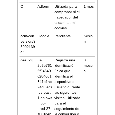
C
Adform
Utilizada para
1 mes
comprobar si el
navegador del
usuario admite
cookies.
ccm/con
Google
Pendiente
Sesió
version/9
n
5992139
4/
cee [x2]
5z-
Registra una
3
2b6b761
identificación
mese
6f94640
única que
s
c2840d1
identifica el
841e1ac
dispositivo del
24c3.ecs
usuario durante
.us-east-
las siguientes
1.on.aws
visitas. Utilizada
mpc-
para el
prod-27-
seguimiento de
s6uit34p
la conversión y