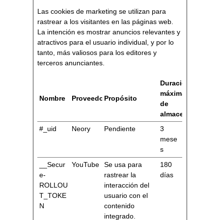
Las cookies de marketing se utilizan para
rastrear a los visitantes en las páginas web.
La intención es mostrar anuncios relevantes y
atractivos para el usuario individual, y por lo
tanto, más valiosos para los editores y
terceros anunciantes.
Duración
máxima
Nombre
Proveedor
Propósito
de
almacenamiento
#_uid
Neory
Pendiente
3
mese
s
__Secur
YouTube
Se usa para
180
e-
rastrear la
días
ROLLOU
interacción del
T_TOKE
usuario con el
N
contenido
integrado.