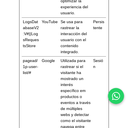
optimizar la
experiencia del
usuario.
LogsDat
YouTube
Se usa para
Persis
abaseV2
rastrear la
tente
:V#||Log
interacción del
sReques
usuario con el
tsStore
contenido
integrado.
pagead/
Google
Utilizada para
Sesió
1p-user-
rastrear si el
n
list/#
visitante ha
mostrado un
interés
específico em
productos o
eventos a través
de múltiples
webs y detectar
como el visitante
navega entre