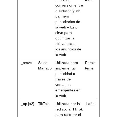
conversión entre
el usuario y los
banners
publicitarios de
la web – Esto
sirve para
optimizar la
relevancia de
los anuncios de
la web.
_smvc
Sales
Utilizada para
Persis
Manago
implementar
tente
publicidad a
través de
ventanas
emergentes en
la web.
_ttp [x2]
TikTok
Utilizada por la
1 año
red social TikTok
para rastrear el