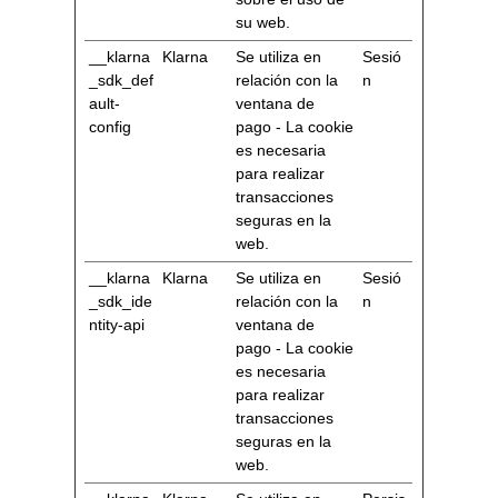
su web.
__klarna
Klarna
Se utiliza en
Sesió
_sdk_def
relación con la
n
ault-
ventana de
config
pago - La cookie
es necesaria
para realizar
transacciones
seguras en la
web.
__klarna
Klarna
Se utiliza en
Sesió
_sdk_ide
relación con la
n
ntity-api
ventana de
pago - La cookie
es necesaria
para realizar
transacciones
seguras en la
web.