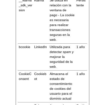
__klarna
Klarna
Se utiliza en
Persis
_sdk_ver
relación con la
tente
sion
ventana de
pago - La cookie
es necesaria
para realizar
transacciones
seguras en la
web.
bcookie
LinkedIn
Utilizada para
1 año
detectar spam y
mejorar la
seguridad de la
web.
CookieC
Cookieb
Almacena el
1 año
onsent
ot
estado de
consentimiento
de cookies del
usuario para el
dominio actual