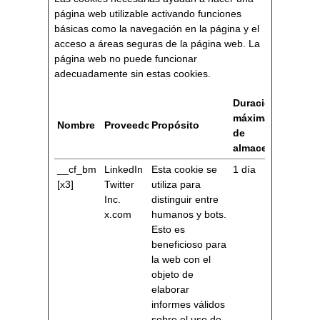
página web utilizable activando funciones
básicas como la navegación en la página y el
acceso a áreas seguras de la página web. La
página web no puede funcionar
adecuadamente sin estas cookies.
Duración
máxima
Nombre
Proveedor
Propósito
de
almacenamiento
__cf_bm
LinkedIn
Esta cookie se
1 día
[x3]
Twitter
utiliza para
Inc.
distinguir entre
x.com
humanos y bots.
Esto es
beneficioso para
la web con el
objeto de
elaborar
informes válidos
sobre el uso de