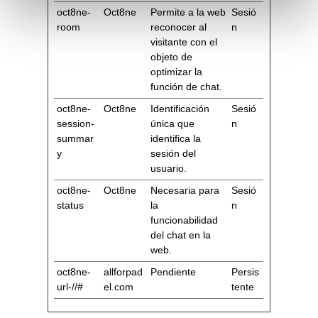
oct8ne-
Oct8ne
Permite a la web
Sesió
room
reconocer al
n
visitante con el
objeto de
optimizar la
función de chat.
oct8ne-
Oct8ne
Identificación
Sesió
session-
única que
n
summar
identifica la
y
sesión del
usuario.
oct8ne-
Oct8ne
Necesaria para
Sesió
status
la
n
funcionabilidad
del chat en la
web.
oct8ne-
allforpad
Pendiente
Persis
url-//#
el.com
tente