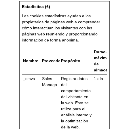
Estadística (6)
Las cookies estadísticas ayudan a los
propietarios de páginas web a comprender
cómo interactúan los visitantes con las
páginas web reuniendo y proporcionando
información de forma anónima.
Duración
máxima
Nombre
Proveedor
Propósito
de
almacenamiento
_smvs
Sales
Registra datos
1 día
Manago
del
comportamiento
del visitante en
la web. Esto se
utiliza para el
análisis interno y
la optimización
de la web.