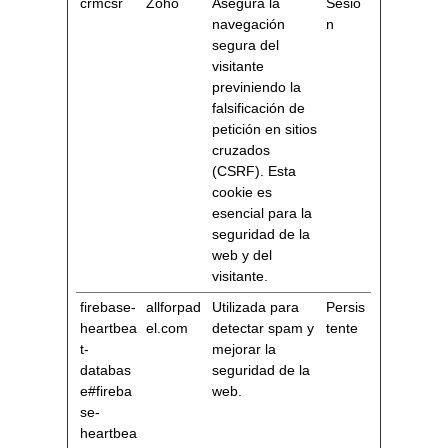
crmcsr
Zoho
Asegura la
Sesió
navegación
n
segura del
visitante
previniendo la
falsificación de
petición en sitios
cruzados
(CSRF). Esta
cookie es
esencial para la
seguridad de la
web y del
visitante.
firebase-
allforpad
Utilizada para
Persis
heartbea
el.com
detectar spam y
tente
t-
mejorar la
databas
seguridad de la
e#fireba
web.
se-
heartbea