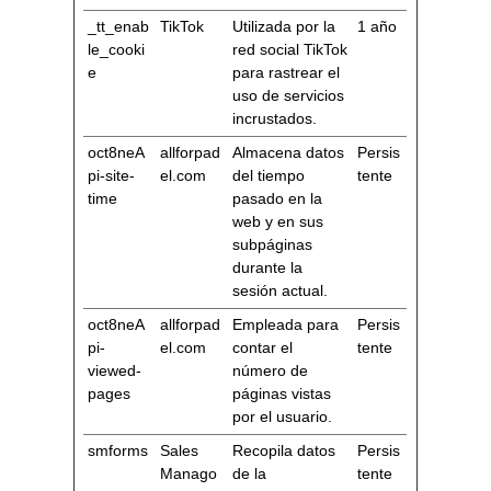
_tt_enab
TikTok
Utilizada por la
1 año
le_cooki
red social TikTok
e
para rastrear el
uso de servicios
incrustados.
oct8neA
allforpad
Almacena datos
Persis
pi-site-
el.com
del tiempo
tente
time
pasado en la
web y en sus
subpáginas
durante la
sesión actual.
oct8neA
allforpad
Empleada para
Persis
pi-
el.com
contar el
tente
viewed-
número de
pages
páginas vistas
por el usuario.
smforms
Sales
Recopila datos
Persis
Manago
de la
tente