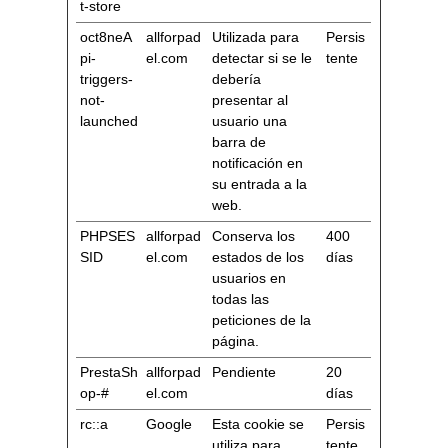
t-store
oct8neA
allforpad
Utilizada para
Persis
pi-
el.com
detectar si se le
tente
triggers-
debería
not-
presentar al
launched
usuario una
barra de
notificación en
su entrada a la
web.
PHPSES
allforpad
Conserva los
400
SID
el.com
estados de los
días
usuarios en
todas las
peticiones de la
página.
PrestaSh
allforpad
Pendiente
20
op-#
el.com
días
rc::a
Google
Esta cookie se
Persis
utiliza para
tente