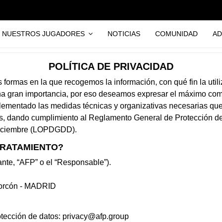
NUESTROS JUGADORES
NOTICIAS
COMUNIDAD
AD
POLÍTICA DE PRIVACIDAD
as formas en la que recogemos la información, con qué fin la ut
na gran importancia, por eso deseamos expresar el máximo com
mentado las medidas técnicas y organizativas necesarias que 
tos, dando cumplimiento al Reglamento General de Protección 
diciembre (LOPDGDD).
TRATAMIENTO?
te, “AFP” o el “Responsable”).
lcorcón - MADRID
tección de datos:
privacy@afp.group