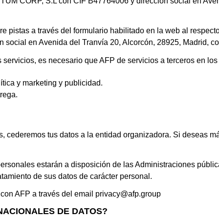
M CORP, S.L con CIF B47764006 y dirección social en Aveni
obre pistas a través del formulario habilitado en la web al resp
cial en Avenida del Tranvía 20, Alcorcón, 28925, Madrid, con l
 servicios, es necesario que AFP de servicios a terceros en lo
tica y marketing y publicidad.
trega.
os, cederemos tus datos a la entidad organizadora. Si deseas m
rsonales estarán a disposición de las Administraciones pública
atamiento de sus datos de carácter personal.
 con AFP a través del email
privacy@afp.group
NACIONALES DE DATOS?