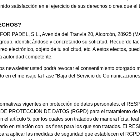
ido satisfacción en el ejercicio de sus derechos o crea que el
ECHOS?
 FOR PADEL, S.L., Avenida del Tranvía 20, Alcorcón, 28925 (M
group
, identificándose y concretando su solicitud. Recuerde fac
reo electrónico, objeto de tu solicitud, etc. A estos efectos, pue
a autoridad competente.
s newsletter usted podrá revocar el consentimiento otorgado me
 en el mensaje la frase “Baja del Servicio de Comunicaciones”
normativas vigentes en protección de datos personales, el R
PROTECCION DE DATOS (RGPD) para el tratamiento de los d
 el artículo 5, por los cuales son tratados de manera lícita, lea
sario en relación con los fines para los que son tratados. E
 para aplicar las medidas de seguridad que establecen el RGPD 