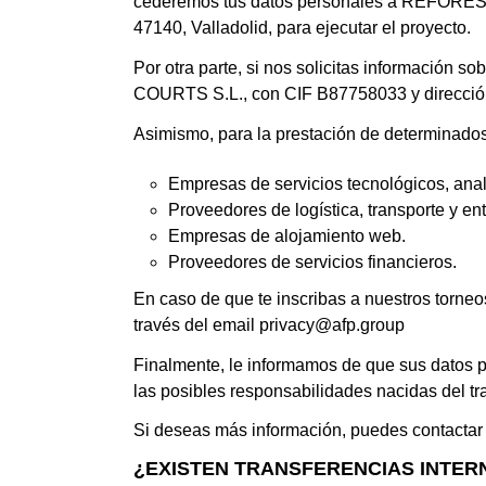
cederemos tus datos personales a REFORESTU
47140, Valladolid, para ejecutar el proyecto.
Por otra parte, si nos solicitas información s
COURTS S.L., con CIF B87758033 y dirección so
Asimismo, para la prestación de determinados
Empresas de servicios tecnológicos, analí
Proveedores de logística, transporte y en
Empresas de alojamiento web.
Proveedores de servicios financieros.
En caso de que te inscribas a nuestros torne
través del email
privacy@afp.group
Finalmente, le informamos de que sus datos pe
las posibles responsabilidades nacidas del tr
Si deseas más información, puedes contactar
¿EXISTEN TRANSFERENCIAS INTER