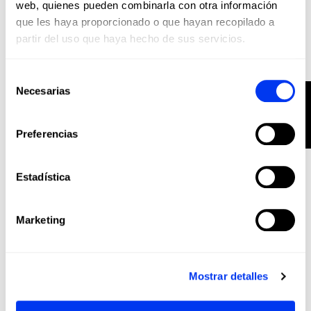
web, quienes pueden combinarla con otra información
añadir al carrito
que les haya proporcionado o que hayan recopilado a
partir del uso que haya hecho de sus servicios.
-20%
Selección
Necesarias
FILTER
de
consentimiento
Preferencias
Estadística
Marketing
Pickleball
€144.00
Mostrar detalles
Pala adidas Metalbone LP Team
€180.00
añadir al carrito