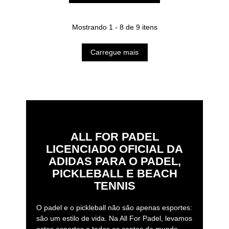
Mostrando 1 - 8 de 9 itens
Carregue mais
ALL FOR PADEL
LICENCIADO OFICIAL DA
ADIDAS PARA O PADEL,
PICKLEBALL E BEACH
TENNIS
O padel e o pickleball não são apenas esportes:
são um estilo de vida. Na All For Padel, levamos
estes esportes a todos os cantos do mundo,