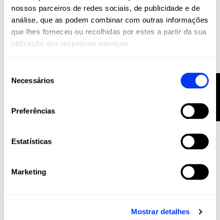
nossos parceiros de redes sociais, de publicidade e de
análise, que as podem combinar com outras informações
Pickleball
188,00 €
Raquete adidas Metalbone 14,5 2025
235,00 €
que lhes forneceu ou recolhidas por estes a partir da sua
utilização dos respetivos serviços.
adicionar ao carrinho
-20%
Seleção
Necessários
FILTRO
de
consentimento
Preferências
Estatísticas
Marketing
Mostrar detalhes