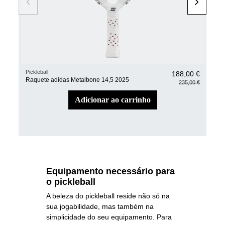
Pickleball
Pickl
188,00 €
Raquete adidas Metalbone 14,5 2025
Raq
235,00 €
adicionar ao carrinho
Equipamento necessário para
o pickleball
A beleza do pickleball reside não só na
sua jogabilidade, mas também na
simplicidade do seu equipamento. Para