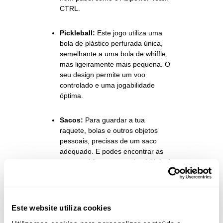
CTRL.
Pickleball:
Este jogo utiliza uma
bola de plástico perfurada única,
semelhante a uma bola de whiffle,
mas ligeiramente mais pequena. O
seu design permite um voo
controlado e uma jogabilidade
óptima.
Sacos:
Para guardar a tua
raquete, bolas e outros objetos
pessoais, precisas de um saco
adequado. E podes encontrar as
tuas mochilas e sacos de pickleball
no site All for Padel, onde podes
escolher desde
sacos maiores
,
como a mochila
MULTIGAME 2.0
,
a sacos de acessórios mais
Este website utiliza cookies
pequenos, como o
saco de fim de