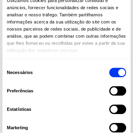
Utilizamos cookies para personalizar conteúdo e
semana azu
l.
anúncios, fornecer funcionalidades de redes sociais e
Benefícios do Pickleball
analisar o nosso tráfego. Também partilhamos
O Pickleball não é apenas a emoção do
informações acerca da sua utilização do site com os
jogo; oferece uma infinidade de
nossos parceiros de redes sociais, de publicidade e de
benefícios para a saúde e vantagens
análise, que as podem combinar com outras informações
sociais:
que lhes forneceu ou recolhidas por estes a partir da sua
Aptidão física:
A prática do
utilização dos respetivos serviços.
pickleball melhora a saúde
cardiovascular, a agilidade e a
Seleção
coordenação. O movimento
Necessários
de
constante, os reflexos rápidos e as
tacadas variadas proporcionam um
consentimento
excelente treino, promovendo a
Preferências
resistência e a flexibilidade.
Exercício de baixo impacto:
Ao
Estatísticas
contrário dos desportos de alto
impacto, o pickleball é suave para
as articulações, o que o torna uma
Marketing
opção ideal para indivíduos de