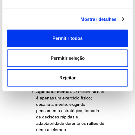
todas as idades, incluindo idosos
que procuram uma atividade de
baixo impacto que mantenha a
Mostrar detalhes
mobilidade e a forma física.
Permitir todos
Interação social:
O jogo fomenta
as ligações sociais e a
camaradagem. Os jogadores
Permitir seleção
encontram-se frequentemente
numa comunidade vibrante,
criando amizades que se estendem
para além do campo.
Rejeitar
Agilidade mental:
O Pickleball não
é apenas um exercício físico;
desafia a mente, exigindo
pensamento estratégico, tomada
de decisões rápidas e
adaptabilidade durante os rallies de
ritmo acelerado.