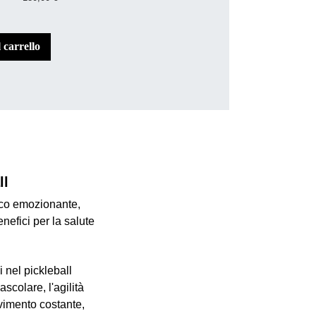
l carrello
ll
ioco emozionante,
nefici per la salute
 nel pickleball
ascolare, l'agilità
vimento costante,