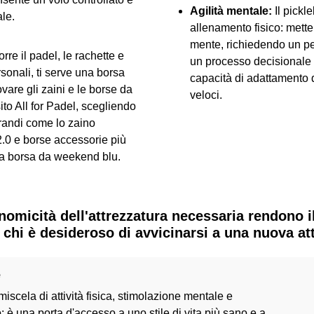
Agilità mentale:
Il pickl
ale.
allenamento fisico: mette
mente, richiedendo un pe
rre il padel, le rachette e
un processo decisionale
ersonali, ti serve una borsa
capacità di adattamento 
ovare gli zaini e le
borse da
veloci.
ito All for Padel, scegliendo
grandi come lo zaino
.0
e borse accessorie più
la borsa da
weekend blu.
nomicità dell'attrezzatura necessaria rendono i
 chi è desideroso di avvicinarsi a una nuova atti
e
 miscela di attività fisica, stimolazione mentale e
 è una porta d'accesso a uno stile di vita più sano e a