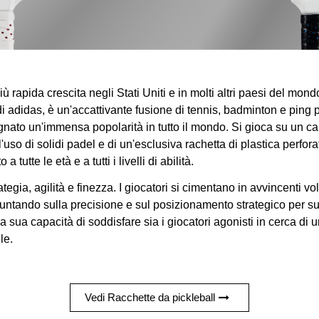
 più rapida crescita negli Stati Uniti e in molti altri paesi del mon
i adidas, è un'accattivante fusione di tennis, badminton e ping p
ato un'immensa popolarità in tutto il mondo. Si gioca su un ca
'uso di solidi padel e di un'esclusiva rachetta di plastica perfo
 tutte le età e a tutti i livelli di abilità.
ategia, agilità e finezza. I giocatori si cimentano in avvincenti v
 puntando sulla precisione e sul posizionamento strategico per su
la sua capacità di soddisfare sia i giocatori agonisti in cerca di un
le.
Vedi Racchette da pickleball