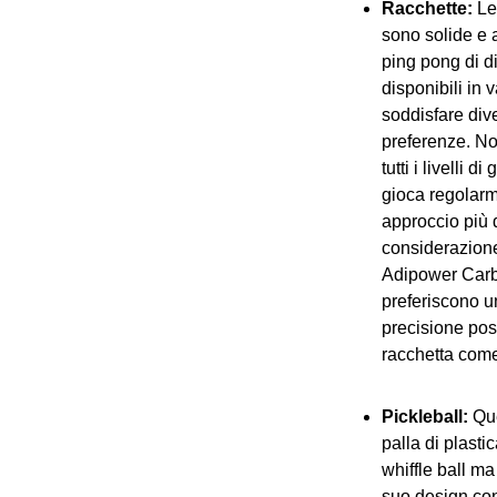
Racchette:
Le 
sono solide e 
ping pong di d
disponibili in v
soddisfare diver
preferenze. No
tutti i livelli di
gioca regolarm
approccio più 
considerazion
Adipower Car
preferiscono u
precisione po
racchetta com
Pickleball:
Que
palla di plasti
whiffle ball ma
suo design con