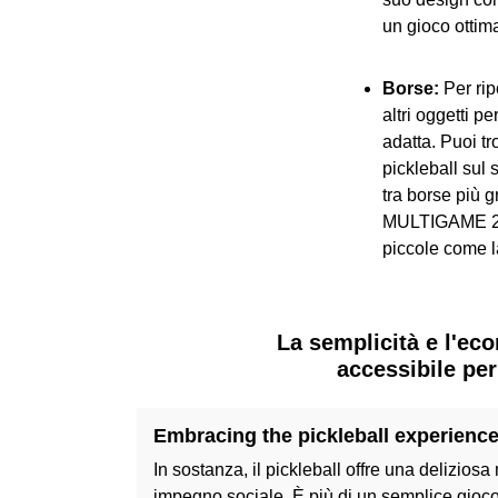
un gioco ottim
Borse:
Per ripo
altri oggetti p
adatta. Puoi tr
pickleball
sul s
tra borse più 
MULTIGAME 2
piccole come 
La semplicità e l'eco
accessibile per
Embracing the pickleball experienc
In sostanza, il pickleball offre una deliziosa
impegno sociale. È più di un semplice gioco: