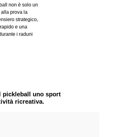
eball non è solo un
 alla prova la
nsiero strategico,
 rapido e una
durante i raduni
l pickleball uno sport
vità ricreativa.