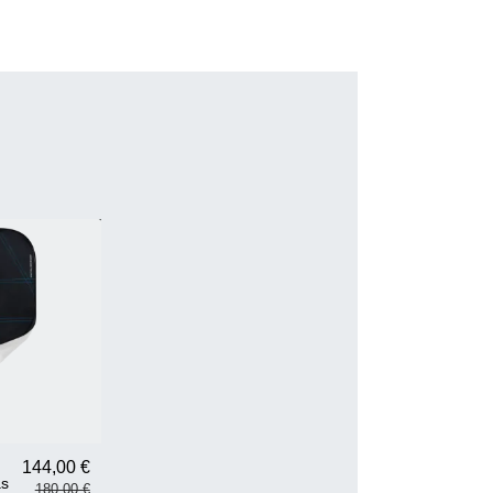
144,00 €
as
180,00 €