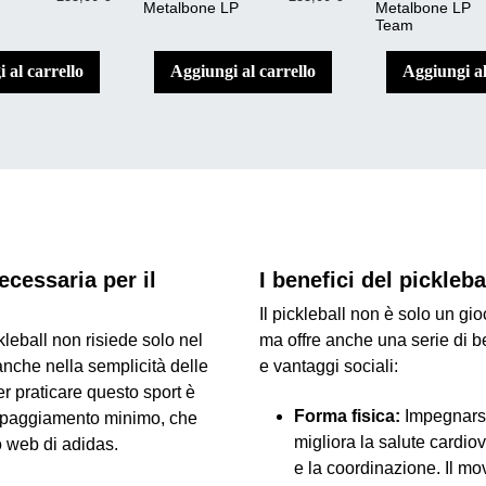
Metalbone LP
Metalbone LP
Team
i al carrello
aggiungi al carrello
aggiungi a
ecessaria per il
I benefici del pickleba
Il pickleball non è solo un g
kleball non risiede solo nel
ma offre anche una serie di be
che nella semplicità delle
e vantaggi sociali:
er praticare questo sport è
Forma fisica:
Impegnarsi
ipaggiamento minimo, che
migliora la salute cardiov
o
web di adidas
.
e la coordinazione. Il mo