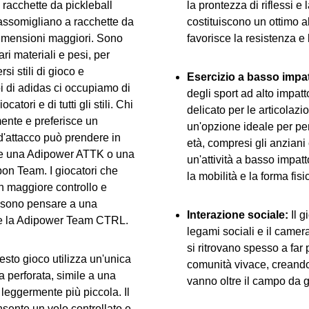
racchette da pickleball
la prontezza di riflessi e l
assomigliano a racchette da
costituiscono un ottimo 
imensioni maggiori. Sono
favorisce la resistenza e l
ari materiali e pesi, per
si stili di gioco e
Esercizio a basso impat
i di adidas ci occupiamo di
degli sport ad alto impatto
 giocatori e di tutti gli stili. Chi
delicato per le articolazio
ente e preferisce un
un'opzione ideale per per
d'attacco può prendere in
età, compresi gli anzian
e una
Adipower ATTK
o una
un'attività a basso impa
bon Team
. I giocatori che
la mobilità e la forma fisi
n maggiore controllo e
ssono pensare a una
Interazione sociale:
Il g
e la
Adipower Team CTRL.
legami sociali e il camera
si ritrovano spesso a far 
sto gioco utilizza un'unica
comunità vivace, creand
ca perforata, simile a una
vanno oltre il campo da g
 leggermente più piccola. Il
sente un volo controllato e