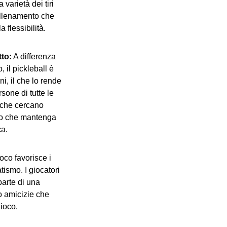
a varietà dei tiri
allenamento che
a flessibilità.
to:
A differenza
, il pickleball è
ni, il che lo rende
sone di tutte le
i che cercano
tto che mantenga
ca.
ioco favorisce i
tismo. I giocatori
parte di una
o amicizie che
ioco.