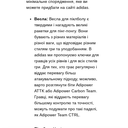
мінімальне спорядження, яке ви
можете придбати на сайті adidas.
Весла:
Весла для піклболу є
твердими і нагадують великі
ракетки для пінг-понгу. Вони
бувають з різних матеріалів і
різної ваги, що відповідає різним
стилям гри та уподобанням. В
adidas ми пропонуємо ключки для
гравців усіх рівнів і для всіх стилів
гри. Для тих, хто грає регулярно і
віддає перевагу більш
атакувальному підходу, можливо,
варто розглянути біти Adipower
ATTK або Adipower Carbon Team.
Гравці, які віддають перевагу
більшому контролю та точності,
можуть подумати про такі паделі,
як Adipower Team CTRL.