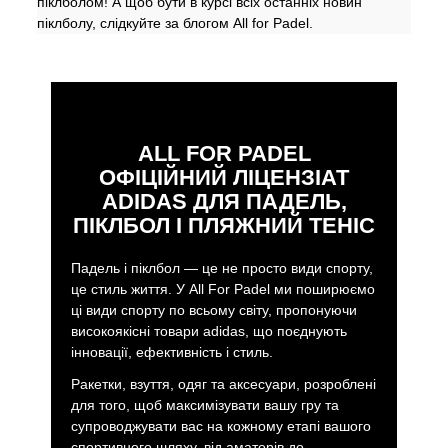
піклболом! А щоб бути в курсі всіх останніх новин
піклболу, слідкуйте за блогом All for Padel.
ALL FOR PADEL
ОФІЦІЙНИЙ ЛІЦЕНЗІАТ
ADIDAS ДЛЯ ПАДЕЛЬ,
ПІКЛБОЛ І ПЛЯЖНИЙ ТЕНІС
Падель і піклбол — це не просто види спорту,
це стиль життя. У All For Padel ми поширюємо
ці види спорту по всьому світу, пропонуючи
високоякісні товари adidas, що поєднують
інновації, ефективність і стиль.
Ракетки, взуття, одяг та аксесуари, розроблені
для того, щоб максимізувати вашу гру та
супроводжувати вас на кожному етапі вашого
спортивного шляху, від аматорів до