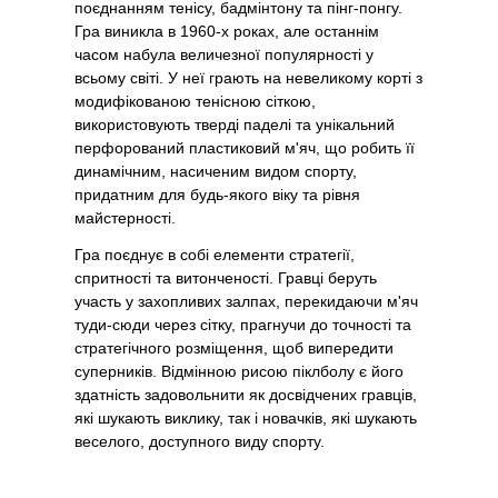
поєднанням тенісу, бадмінтону та пінг-понгу.
Гра виникла в 1960-х роках, але останнім
часом набула величезної популярності у
всьому світі. У неї грають на невеликому корті з
модифікованою тенісною сіткою,
використовують тверді паделі та унікальний
перфорований пластиковий м'яч, що робить її
динамічним, насиченим видом спорту,
придатним для будь-якого віку та рівня
майстерності.
Гра поєднує в собі елементи стратегії,
спритності та витонченості. Гравці беруть
участь у захопливих залпах, перекидаючи м'яч
туди-сюди через сітку, прагнучи до точності та
стратегічного розміщення, щоб випередити
суперників. Відмінною рисою піклболу є його
здатність задовольнити як досвідчених гравців,
які шукають виклику, так і новачків, які шукають
веселого, доступного виду спорту.