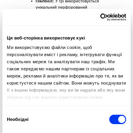
Піклбол:
У грі використовується
унікальний перфорований
пластиковий м'яч, схожий на
віффлбол, але трохи менший.
Його конструкція забезпечує
контрольований політ і
Ця веб-сторінка використовує кукі
оптимальний ігровий процес.
Ми використовуємо файли cookie, щоб
Сумки:
Для зберігання ракетки,
персоналізувати вміст і рекламу, інтегрувати функції
м'ячів та інших особистих речей
соціальних мереж та аналізувати наш трафік. Ми
вам знадобиться відповідна
також передаємо нашим партнерам із соціальних
сумка. Ви можете знайти рюкзаки
мереж, реклами й аналітики інформацію про те, як ви
та сумки для піклболу на сайті All
користуєтеся нашим сайтом. Вони можуть поєднувати
for Padel, обираючи від великих
її з іншою інформацією, яку ви їм надали або яку вони
сумок, таких як рюкзак
MULTIGAME 2.0, до маленьких
зібрали під час вашого користування їхніми
сумок для аксесуарів, таких як
службами.
сумка вихідного дня синього
Вибір
кольору.
Необхідні
згоди
Переваги піклболу
Піклбол - це не лише гострі відчуття від