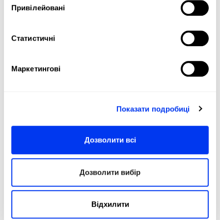
Привілейовані
гри; він пропонує безліч переваг для
здоров'я та соціальних переваг:
Статистичні
Фізична підготовка:
Заняття
піклболом покращують здоров'я
серцево-судинної системи,
Маркетингові
спритність та координацію.
Постійний рух, швидкі рефлекси
та різноманітні кидки
забезпечують чудове тренування,
Показати подробиці
сприяючи витривалості та
гнучкості.
Дозволити всі
Вправи з низьким
навантаженням:
На відміну від
силових видів спорту, піклбол є
Дозволити вибір
щадним для суглобів, що робить
його ідеальним варіантом для
людей різного віку, в тому числі
Відхилити
для людей похилого віку, які
шукають активність з низьким