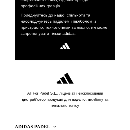
професійних гравців.
Приєднуйтесь до нашої спільноти та
насолоджуйтесь паделем і піклболом із
пристрастю, технологіями та якістю, які може
запропонувати тільки adidas.
All For Padel S.L., ліцензіат і ексклюзивний
дистриб’ютор продукції для паделю, піклболу та
пляжного тенісу
ADIDAS PADEL