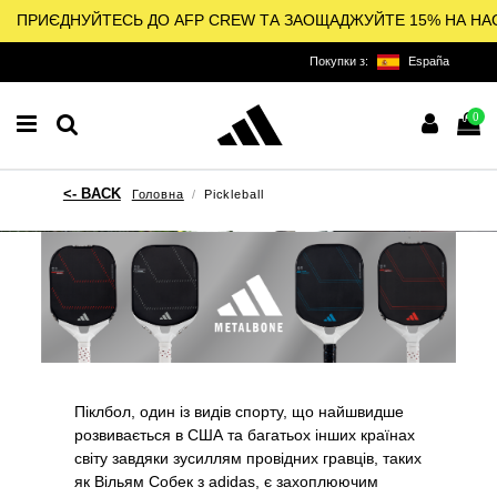
ПРИЄДНУЙТЕСЬ ДО AFP CREW ТА ЗАОЩАДЖУЙТЕ 15% НА НА
Покупки з:
España
0
Головна
Pickleball
Піклбол, один із видів спорту, що найшвидше
розвивається в США та багатьох інших країнах
світу завдяки зусиллям провідних гравців, таких
як Вільям Собек з adidas, є захоплюючим