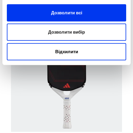
Дозволити всі
Pickleball
204,00 €
PB METALBONE LP
255,00 €
у кошик
Дозволити вибір
-20%
Відхилити