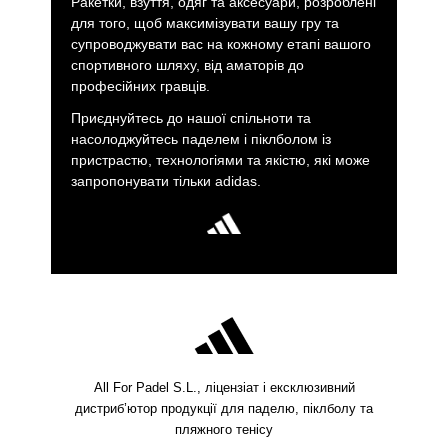
Ракетки, взуття, одяг та аксесуари, розроблені
для того, щоб максимізувати вашу гру та
супроводжувати вас на кожному етапі вашого
спортивного шляху, від аматорів до
професійних гравців.
Приєднуйтесь до нашої спільноти та
насолоджуйтесь паделем і піклболом із
пристрастю, технологіями та якістю, які може
запропонувати тільки adidas.
All For Padel S.L., ліцензіат і ексклюзивний
дистриб’ютор продукції для паделю, піклболу та
пляжного тенісу