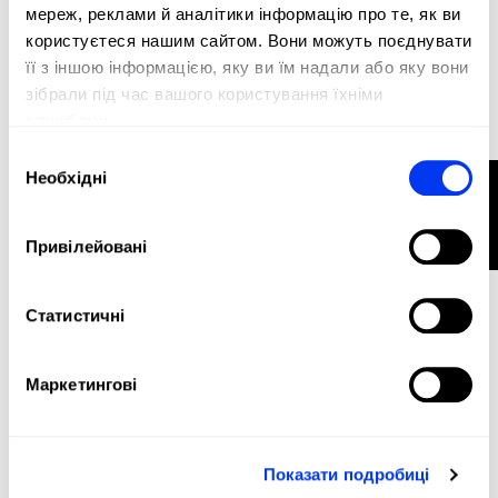
мереж, реклами й аналітики інформацію про те, як ви
користуєтеся нашим сайтом. Вони можуть поєднувати
її з іншою інформацією, яку ви їм надали або яку вони
зібрали під час вашого користування їхніми
службами.
METALBONE PICKLEBALL
Вибір
PADDLE
Необхідні
ФІЛЬТР
згоди
-20%
Привілейовані
Статистичні
Маркетингові
Показати подробиці