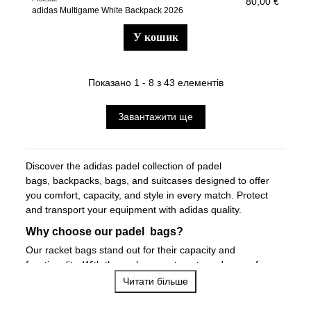
80,00 €
adidas Multigame White Backpack 2026
у кошик
Показано 1 - 8 з 43 елементів
Завантажити ще
Discover the adidas padel collection of
padel
bags
,
backpacks
,
bags
, and
suitcases
designed to offer
you comfort, capacity, and style in every match. Protect
and transport your equipment with adidas quality.
Why choose our padel bags?
Our racket bags stand out for their capacity and
functionality. With thermal compartments and space for
several rackets, clothing, and accessories, they are the
Читати більше
ideal choice for players who take all their equipment to the
court.