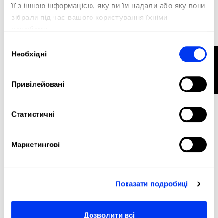
її з іншою інформацією, яку ви їм надали або яку вони
зібрали під час вашого користування їхніми
службами.
Вибір
Сумка Палетер для паделю
45,00 €
Необхідні
ФІЛЬТР
згоди
adidas Control White Racquet Bag 2026
у кошик
Привілейовані
Статистичні
Маркетингові
Показати подробиці
Дозволити всі