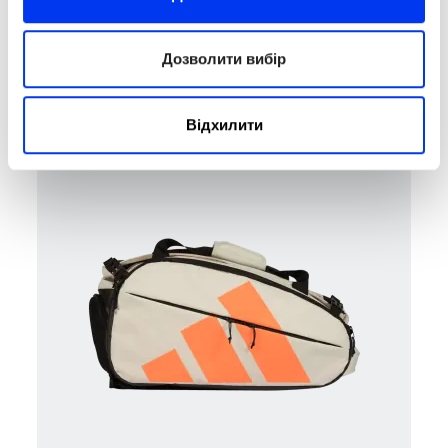
Дозволити вибір
Padel bag Backpack
80,00 €
adidas Pro Tour Pink Backpack - Martita Ortega 2026
Відхилити
у кошик