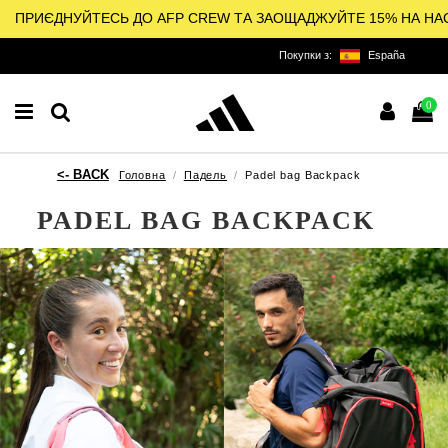
ПРИЄДНУЙТЕСЬ ДО AFP CREW ТА ЗАОЩАДЖУЙТЕ 15% НА НА
Покупки з:
España
0
Головна
Падель
Padel bag Backpack
PADEL BAG BACKPACK