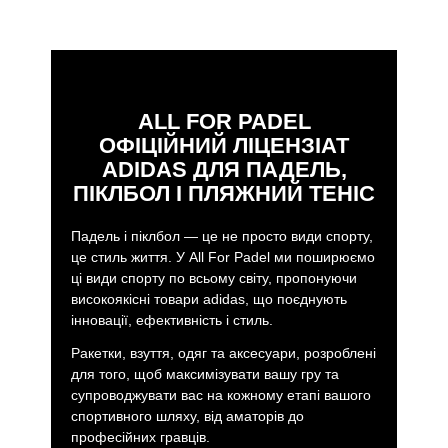
You can find padel bags such as the
racket bag
multigame blue 3.3
,
racket bag adidas multigame
black/red 3.4
,
racket bag adidas control green 3.4
What are the advantages of our padel
ALL FOR PADEL
backpacks?
ОФІЦІЙНИЙ ЛІЦЕНЗІАТ
Lightweight, comfortable, and with just the right amount of
ADIDAS ДЛЯ ПАДЕЛЬ,
space for the essentials. Ideal if you want to move around
with agility without sacrificing the protection of your rackets
ПІКЛБОЛ І ПЛЯЖНИЙ ТЕНІС
and accessories.
Падель і піклбол — це не просто види спорту,
Here is a selection of backpacks such as the
backpack
це стиль життя. У All For Padel ми поширюємо
multigame 3.2
,
backpack protour anthracite 3.3
, and
ці види спорту по всьому світу, пропонуючи
the
backpack adidas multigame sand 3.4
високоякісні товари adidas, що поєднують
When should you choose a padel bag?
інновації, ефективність і стиль.
If you need extra capacity and want to keep your rackets
Ракетки, взуття, одяг та аксесуари, розроблені
at the ideal temperature, adidas Padel bags are your best
для того, щоб максимізувати вашу гру та
ally. With separate spaces for shoes and accessories, they
супроводжувати вас на кожному етапі вашого
are perfect for all types of players.
спортивного шляху, від аматорів до
професійних гравців.
You have padel bags such as the
bag adidas weekend 3.4