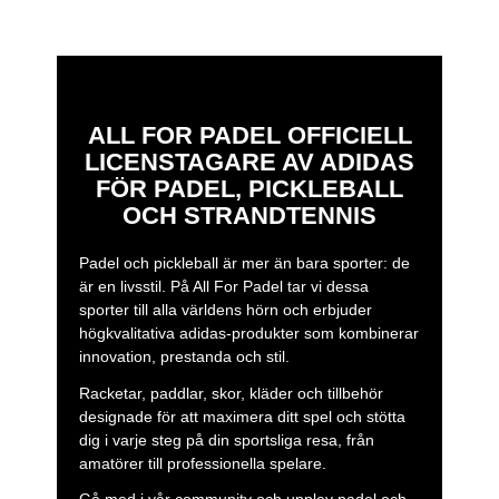
You can find padel bags such as the
racket bag
multigame blue 3.3
,
racket bag adidas multigame
black/red 3.4
,
racket bag adidas control green 3.4
What are the advantages of our padel
ALL FOR PADEL OFFICIELL
backpacks?
LICENSTAGARE AV ADIDAS
Lightweight, comfortable, and with just the right amount of
FÖR PADEL, PICKLEBALL
space for the essentials. Ideal if you want to move around
with agility without sacrificing the protection of your rackets
OCH STRANDTENNIS
and accessories.
Padel och pickleball är mer än bara sporter: de
Here is a selection of backpacks such as the
backpack
är en livsstil. På All For Padel tar vi dessa
multigame 3.2
,
backpack protour anthracite 3.3
, and
sporter till alla världens hörn och erbjuder
the
backpack adidas multigame sand 3.4
högkvalitativa adidas-produkter som kombinerar
When should you choose a padel bag?
innovation, prestanda och stil.
If you need extra capacity and want to keep your rackets
Racketar, paddlar, skor, kläder och tillbehör
at the ideal temperature, adidas Padel bags are your best
designade för att maximera ditt spel och stötta
ally. With separate spaces for shoes and accessories, they
dig i varje steg på din sportsliga resa, från
are perfect for all types of players.
amatörer till professionella spelare.
You have padel bags such as the
bag adidas weekend 3.4
Gå med i vår community och upplev padel och