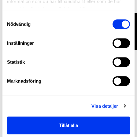
information som du har tillhandahållit eller som de har
samlat in när du har använt deras tjänster.
FILTRERA
Samtyckesval
Nödvändig
Padelväska
45,00 €
adidas Control White Racquet Bag 2026
Inställningar
lägg till i varukorgen
Statistik
Marknadsföring
Visa detaljer
Tillåt alla