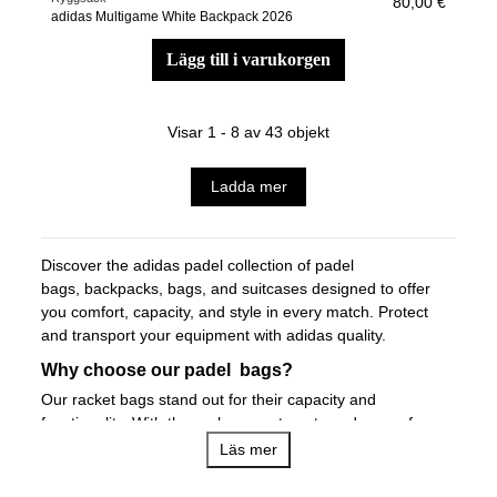
80,00 €
adidas Multigame White Backpack 2026
lägg till i varukorgen
Visar 1 - 8 av 43 objekt
Ladda mer
Discover the adidas padel collection of
padel
bags
,
backpacks
,
bags
, and
suitcases
designed to offer
you comfort, capacity, and style in every match. Protect
and transport your equipment with adidas quality.
Why choose our padel bags?
Our racket bags stand out for their capacity and
functionality. With thermal compartments and space for
several rackets, clothing, and accessories, they are the
Läs mer
ideal choice for players who take all their equipment to the
court.