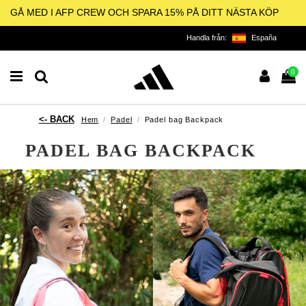
GÅ MED I AFP CREW OCH SPARA 15% PÅ DITT NÄSTA KÖP
Handla från:
España
0
Hem
Padel
Padel bag Backpack
PADEL BAG BACKPACK