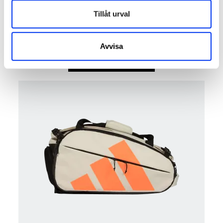
Tillåt urval
Padel bag Backpack
80,00 €
adidas Pro Tour Pink Backpack - Martita Ortega 2026
Avvisa
lägg till i varukorgen