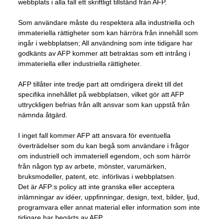
webbplats i alla fall ett skriftligt tillstånd från AFP.
Som användare måste du respektera alla industriella och
immateriella rättigheter som kan härröra från innehåll som
ingår i webbplatsen; All användning som inte tidigare har
godkänts av AFP kommer att betraktas som ett intrång i
immateriella eller industriella rättigheter.
AFP tillåter inte tredje part att omdirigera direkt till det
specifika innehållet på webbplatsen, vilket gör att AFP
uttryckligen befrias från allt ansvar som kan uppstå från
nämnda åtgärd.
I inget fall kommer AFP att ansvara för eventuella
överträdelser som du kan begå som användare i frågor
om industriell och immateriell egendom, och som härrör
från någon typ av arbete, mönster, varumärken,
bruksmodeller, patent, etc. införlivas i webbplatsen.
Det är AFP:s policy att inte granska eller acceptera
inlämningar av idéer, uppfinningar, design, text, bilder, ljud,
programvara eller annat material eller information som inte
tidigare har begärts av AFP.