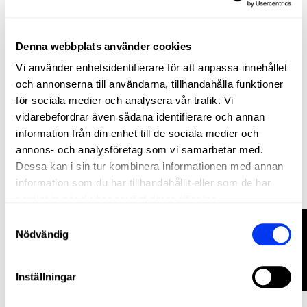
Denna webbplats använder cookies
Vi använder enhetsidentifierare för att anpassa innehållet
och annonserna till användarna, tillhandahålla funktioner
för sociala medier och analysera vår trafik. Vi
vidarebefordrar även sådana identifierare och annan
information från din enhet till de sociala medier och
annons- och analysföretag som vi samarbetar med.
Padel tillbehör
11,70 €
Dessa kan i sin tur kombinera informationen med annan
Tillbehörsväska adidas Sand 3.4
18,00 €
information som du har tillhandahållit eller som de har
lägg till i varukorgen
samlat in när du har använt deras tjänster.
FILTRERA
Samtyckesval
−20%
Nödvändig
Inställningar