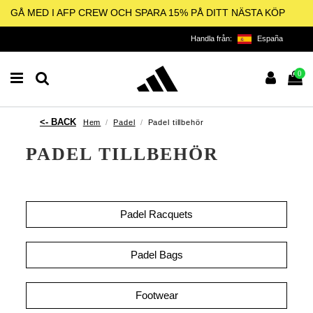
GÅ MED I AFP CREW OCH SPARA 15% PÅ DITT NÄSTA KÖP
Handla från:
España
0
Hem
Padel
Padel tillbehör
PADEL TILLBEHÖR
Padel Racquets
Padel Bags
Footwear