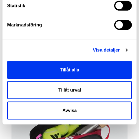
Statistik
Marknadsföring
Visa detaljer
Padel tillbehör
8,00 €
Wallet lime 3.3
10,00 €
Tillåt alla
lägg till i varukorgen
Tillåt urval
−20%
Avvisa