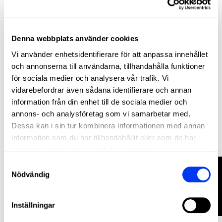
−20%
Denna webbplats använder cookies
Vi använder enhetsidentifierare för att anpassa innehållet
och annonserna till användarna, tillhandahålla funktioner
för sociala medier och analysera vår trafik. Vi
vidarebefordrar även sådana identifierare och annan
information från din enhet till de sociala medier och
annons- och analysföretag som vi samarbetar med.
Dessa kan i sin tur kombinera informationen med annan
information som du har tillhandahållit eller som de har
samlat in när du har använt deras tjänster.
Padelracketar
260,00 €
FILTRERA
adidas Metalbone Reserve 2025 Racket
Samtyckesval
325,00 €
Nödvändig
lägg till i varukorgen
Inställningar
−50%