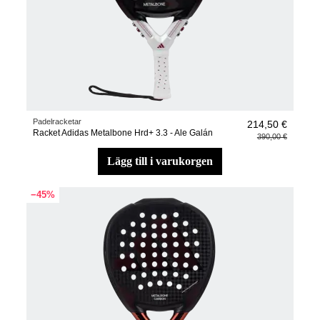
Padelracketar
214,50 €
Racket Adidas Metalbone Hrd+ 3.3 - Ale Galán
390,00 €
lägg till i varukorgen
−45%