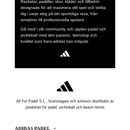
Racketar, paddlar, skor, kläder och tillbehör
Design is another cornerstone of the Metalbone range.
designade för att maximera ditt spel och stötta
With a modern, bold, and instantly recognizable aesthetic,
dig i varje steg på din sportsliga resa, från
it visually conveys the core values of this family: power,
amatörer till professionella spelare.
confidence, and determination. Every detail reflects its
Gå med i vår community och upplev padel och
competitive focus and its orientation toward players who
pickleball med den passion, teknologi och
push their game to the limit.
kvalitet som bara adidas kan erbjuda.
Overall, the Metalbone range symbolizes adidas’
commitment to constant innovation and elite performance,
combining technology, design, and on-court expertise. It is
the perfect choice for players who see padel as a sport of
intensity, ambition, and dominance, and who demand a
racket capable of delivering in the most demanding
situations—just as one of the leading figures on the
professional circuit, Ale Galán, does.
All For Padel S.L., licenstagare och exklusiv distributör av
produkter för padel, pickleball och beach tennis
ADIDAS PADEL