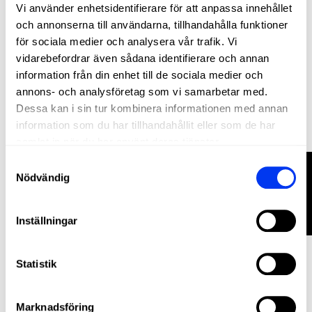
Vi använder enhetsidentifierare för att anpassa innehållet
och annonserna till användarna, tillhandahålla funktioner
för sociala medier och analysera vår trafik. Vi
Padelracketar
vidarebefordrar även sådana identifierare och annan
80,00 €
Padelracket adidas Drive Black 2026
information från din enhet till de sociala medier och
annons- och analysföretag som vi samarbetar med.
lägg till i varukorgen
Dessa kan i sin tur kombinera informationen med annan
information som du har tillhandahållit eller som de har
samlat in när du har använt deras tjänster.
FILTRERA
Samtyckesval
Nödvändig
Inställningar
Statistik
Marknadsföring