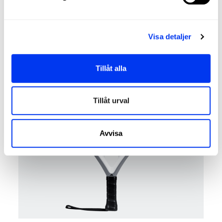
Padelracketar
80,00 €
Padelracket adidas Drive Light 2026
Visa detaljer
lägg till i varukorgen
Tillåt alla
−40%
Tillåt urval
Avvisa