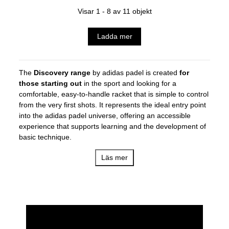
Visar 1 - 8 av 11 objekt
Ladda mer
The
Discovery range
by adidas padel is created
for
those starting out
in the sport and looking for a
comfortable, easy-to-handle racket that is simple to control
from the very first shots. It represents the ideal entry point
into the adidas padel universe, offering an accessible
experience that supports learning and the development of
basic technique.
Discovery stands out for its
focus on control, lightness,
Läs mer
and adaptability,
with rackets designed to provide a
large
sweet spot
and a
soft hitting feel
. This helps improve
coordination, consistency, and confidence, allowing players
to enjoy their first experiences on court while laying the
foundations for future progression in the sport.
With an attractive and functional
design
, Discovery