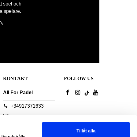
tt spel och
la spelare.
n,
KONTAKT
FOLLOW US
All For Padel
+34917371633
Våra
kundtjänstrådgivare
Tillåt alla
finns tillgängliga:
illhandahålla