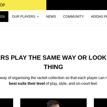
KÖP
026
OUR PLAYERS
NEWS
COMMUNITY
ADIDAS P
ERS PLAY THE SAME WAY OR LOOK
THING
ay of organising the racket collection so that each player can 
best suits their level
of play, style, and on-court feel.