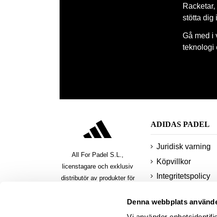
Racketar, 
stötta dig
Gå med i 
teknologi
ADIDAS PADEL
Juridisk varning
All For Padel S.L.,
Köpvillkor
licenstagare och exklusiv
Integritetspolicy
distributör av produkter för
padel, pickleball och beach
småkakor
Denna webbplats använde
tennis
Säkra
Vi använder enhetsidentifie