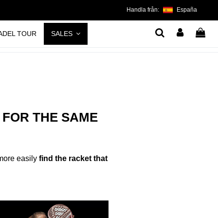
Handla från:
España
ADEL TOUR
SALES
 FOR THE SAME
more easily
find the racket that