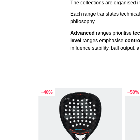
The collections are organised i
Each range translates technical 
philosophy.
Advanced
ranges prioritise
te
level
ranges emphasise
contro
influence stability, ball output, 
−40%
−50%