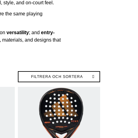
 style, and on-court feel.
hare the same playing
 on
versatility
; and
entry-
s, materials, and designs that
FILTRERA OCH SORTERA