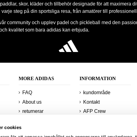
paddlar, skor, kläder och tillbehör designade för att maximera di
 i varje steg på din sportsliga resa, från amatörer till professionel
vår community och upplev padel och pickleball med den passio
 och kvalitet som bara adidas kan erbjuda.
MORE ADIDAS
INFORMATION
FAQ
kundområde
About us
Kontakt
returnerar
AFP Crew
Minsta beställningar
Teknologier
r cookies
och leveranser
Webbplatskarta
rare för att anpassa innehållet och annonserna till användarna, t