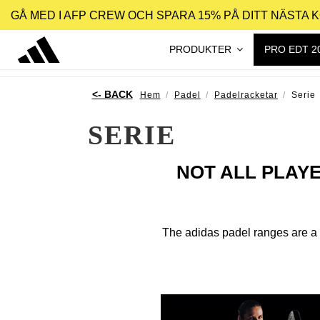
GÅ MED I AFP CREW OCH SPARA 15% PÅ DITT NÄSTA 
PRODUKTER
PRO EDT 2
Hem
Padel
Padelracketar
Serie
SERIE
NOT ALL PLAY
The adidas padel ranges are a w