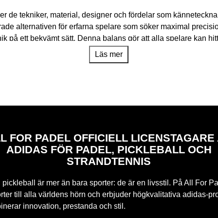
ver de tekniker, material, designer och fördelar som kännetecknar
de alternativen för erfarna spelare som söker maximal precision oc
 på ett bekvämt sätt. Denna balans gör att alla spelare kan hitta e
Läs mer
 mer tekniska och krävande konfigurationer, medan mellanklass
ntroll, lätthet och anpassningsförmåga.
 som direkt påverkar racketens beteende på banan: avancerade ma
elstilar och fiberkombinationer som balanserar kraft, kontroll, k
d lösningar som förbättrar stabilitet, bollutgång, manövrerbarhe
dentitet och spelinriktning, och erbjuder en unik upplevelse bå
L FOR PADEL OFFICIELL LICENSTAGARE
ADIDAS FÖR PADEL, PICKLEBALL OCH
s It, Arrow Hit, RX och Discovery. Tekniker, modeller och presta
STRANDTENNIS
pickleball är mer än bara sporter: de är en livsstil. På All For Pa
ter till alla världens hörn och erbjuder högkvalitativa adidas-pr
nerar innovation, prestanda och stil.