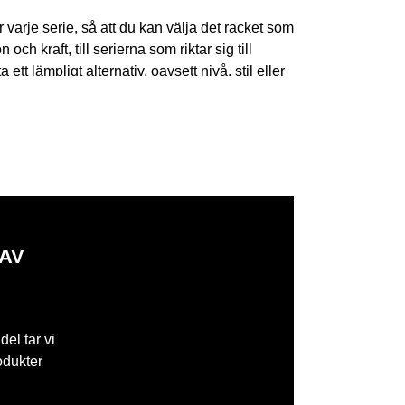
 varje serie, så att du kan välja det racket som
h kraft, till serierna som riktar sig till
tt lämpligt alternativ, oavsett nivå, stil eller
erna satsar på mångsidighet och lätt
terial, förstärkta strukturer, optimerade
omfort och hållbarhet. Teknologi spelar en
t och respons i avgörande slag. Dessutom har
de i känsla och prestanda.
 AV
nda för varje spelstil.
del tar vi
odukter