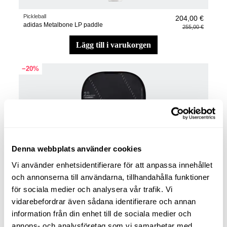
Pickleball
204,00 €
adidas Metalbone LP paddle
255,00 €
lägg till i varukorgen
−20%
Denna webbplats använder cookies
Vi använder enhetsidentifierare för att anpassa innehållet
och annonserna till användarna, tillhandahålla funktioner
för sociala medier och analysera vår trafik. Vi
vidarebefordrar även sådana identifierare och annan
information från din enhet till de sociala medier och
annons- och analysföretag som vi samarbetar med.
Pickleball