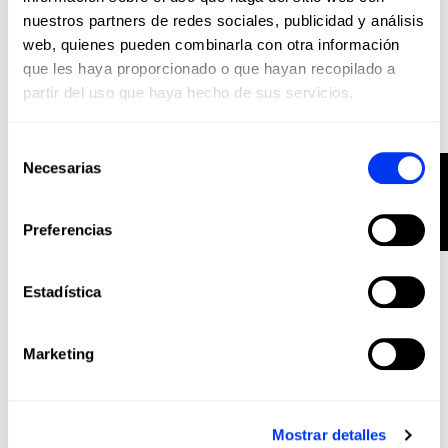
Pickleball
188,00 €
nuestros partners de redes sociales, publicidad y análisis
Pala adidas Metalbone 14,5 2025
235,00 €
web, quienes pueden combinarla con otra información
añadir al carrito
que les haya proporcionado o que hayan recopilado a
partir del uso que haya hecho de sus servicios.
-20%
Selección
Necesarias
FILTRO
de
consentimiento
Preferencias
Estadística
Marketing
Pickleball
144,00 €
Mostrar detalles
Pala adidas Metalbone LP Team
180,00 €