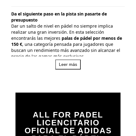
Da el siguiente paso en la pista sin pasarte de
presupuesto
Dar un salto de nivel en pádel no siempre implica
realizar una gran inversión. En esta selección
encontrarás las mejores
palas de pádel por menos de
150 €
, una categoría pensada para jugadores que
buscan un rendimiento más avanzado sin alcanzar el
precio de las gamas más exclusivas.
Leer más
Aquí encontrarás modelos que incorporan tecnologías
más evolucionadas, materiales de calidad y diseños
orientados a maximizar el control, la potencia y la
comodidad en cada golpe. Una selección perfecta para
jugadores habituales que quieren seguir progresando
y sacar más rendimiento a su juego.
Tanto si buscas una pala versátil para dominar todas
las fases del partido como si prefieres potenciar
ALL FOR PADEL
aspectos específicos de tu juego, como el control o el
LICENCITARIO
ataque, esta categoría reúne opciones capaces de
OFICIAL DE ADIDAS
ofrecer un excelente equilibrio entre prestaciones y
precio.