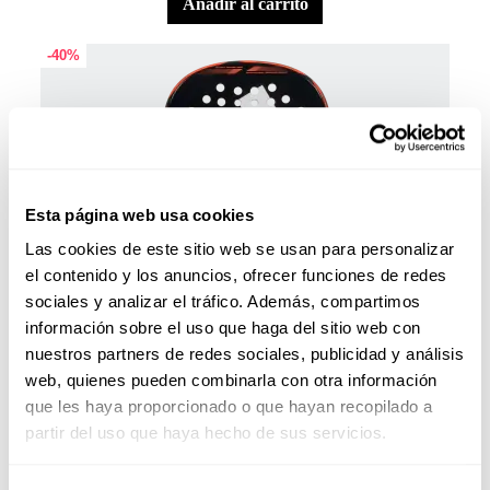
añadir al carrito
-40%
Esta página web usa cookies
Las cookies de este sitio web se usan para personalizar
el contenido y los anuncios, ofrecer funciones de redes
sociales y analizar el tráfico. Además, compartimos
información sobre el uso que haga del sitio web con
nuestros partners de redes sociales, publicidad y análisis
web, quienes pueden combinarla con otra información
Palas Pádel
108,00 €
que les haya proporcionado o que hayan recopilado a
Pala adidas Cross IT Team 3.4
180,00 €
partir del uso que haya hecho de sus servicios.
añadir al carrito