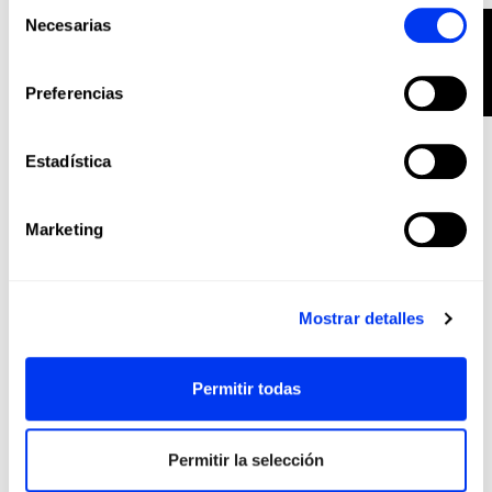
Selección
-40%
Necesarias
FILTRO
de
consentimiento
Preferencias
Estadística
Marketing
Mostrar detalles
Palas Pádel
132,00 €
Pala adidas Metalbone 09
220,00 €
Permitir todas
añadir al carrito
Permitir la selección
-40%