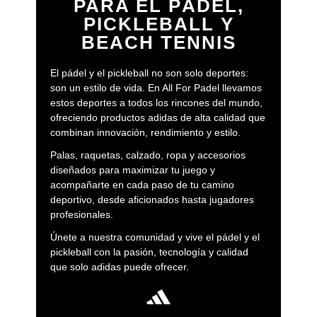
PARA EL PÁDEL,
PICKLEBALL Y
Porque acceder a una pala con mejores materiales y
tecnologías ya no significa superar cualquier
BEACH TENNIS
presupuesto. Con las palas de pádel por menos de 150
€, podrás disfrutar de sensaciones cercanas a las de
El pádel y el pickleball no son solo deportes:
modelos de gama superior mientras realizas una
son un estilo de vida. En All For Padel llevamos
compra inteligente.
estos deportes a todos los rincones del mundo,
ofreciendo productos adidas de alta calidad que
combinan innovación, rendimiento y estilo.
Palas, raquetas, calzado, ropa y accesorios
diseñados para maximizar tu juego y
acompañarte en cada paso de tu camino
deportivo, desde aficionados hasta jugadores
profesionales.
Únete a nuestra comunidad y vive el pádel y el
pickleball con la pasión, tecnología y calidad
que solo adidas puede ofrecer.