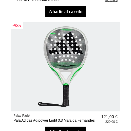
Essnova LTD edición limitada
250,00 €
añadir al carrito
-45%
Palas Pádel
121,00 €
Pala Adidas Adipower Light 3.3 Mafalda Fernandes
220,00 €