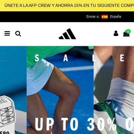
ÚNETE A LA AFP CREW Y AHORRA 15% EN TU SIGUIENTE COM
Enviar a:
España
0