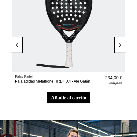
Palas Pádel
Pala
00 €
234,00 €
Pala adidas Metalbone HRD+ 3.4 - Ale Galán
Pal
,00 €
390,00 €
añadir al carrito