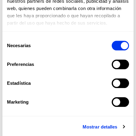
nuestros partners de redes sociales, publicidad y análisis
web, quienes pueden combinarla con otra información
que les haya proporcionado o que hayan recopilado a
partir del uso que haya hecho de sus servicios.
Selección
Necesarias
de
consentimiento
Palas Pádel
160,00 €
Pala de pádel adidas Copa del Mundo 2026
Preferencias
España
añadir al carrito
Estadística
Marketing
ACTUALIDAD ADIDAS
PADEL
Mostrar detalles