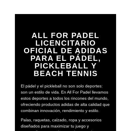
extra para ropa y accesorios.
Las
mochilas de páde
l
adidas
son ideales para
quienes buscan ligereza y versatilidad, perfectas
para entrenamientos o partidos rápidos. Todos
los modelos están fabricados con materiales
ALL FOR PADEL
resistentes y cuentan con acabados premium
LICENCITARIO
que reflejan el estilo inconfundible de adidas.
OFICIAL DE ADIDAS
Zapatillas de pádel adidas: agarre,
PARA EL PÁDEL,
estabilidad y confort
PICKLEBALL Y
El calzado es clave para un rendimiento óptimo,
BEACH TENNIS
y en nuestra
tienda oficial de adidas pádel
encontrarás
zapatillas adidas para pádel
con
El pádel y el pickleball no son solo deportes:
suelas específicas, amortiguación avanzada y
son un estilo de vida. En All For Padel llevamos
materiales transpirables que garantizan
estos deportes a todos los rincones del mundo,
comodidad y sujeción en cada punto. Modelos
ofreciendo productos adidas de alta calidad que
como las
Adidas Barricade, Adizero Ubersonic
combinan innovación, rendimiento y estilo.
o CourtJam Contro
l ofrecen tracción,
estabilidad y ligereza para que juegues con
Palas, raquetas, calzado, ropa y accesorios
seguridad en cada desplazamiento.
diseñados para maximizar tu juego y