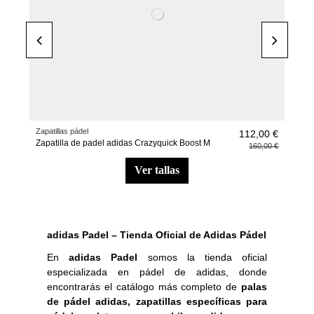
Zapatillas pádel
112,00 €
Zapatilla de padel adidas Crazyquick Boost M
160,00 €
ver tallas
-30%
-30%
-30%
-30%
-30%
NUEVO
NUEVO
NUEVO
NUEVO
adidas Padel – Tienda Oficial de Adidas Pádel
En
adidas Padel
somos la tienda oficial
especializada en pádel de adidas, donde
encontrarás el catálogo más completo de
palas
de pádel adidas, zapatillas específicas para