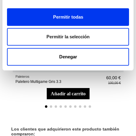
Permitir todas
Permitir la selección
Denegar
Paleteros
Male
60,00 €
Paletero Multigame Gris 3.3
Bols
100,00 €
añadir al carrito
Los clientes que adquirieron este producto también
compraron: