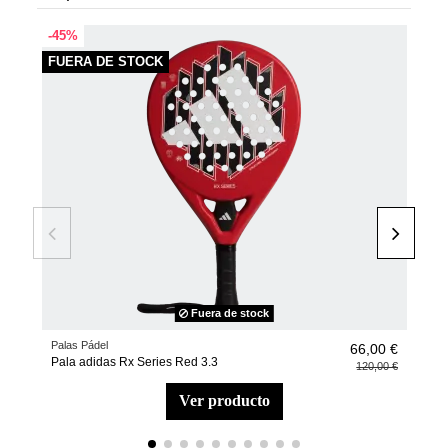
-45%
FUERA DE STOCK
Fuera de stock
Palas Pádel
Acce
66,00 €
Pala adidas Rx Series Red 3.3
Over
120,00 €
ver producto