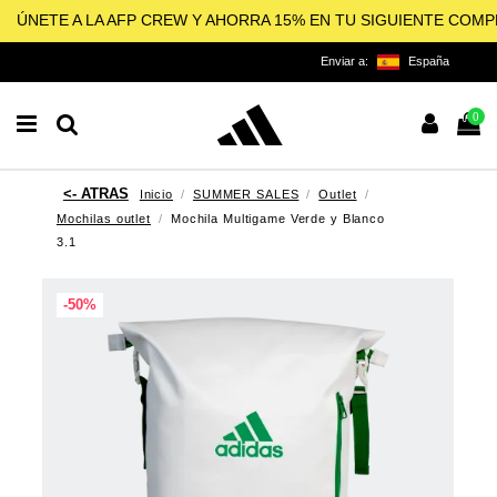
ÚNETE A LA AFP CREW Y AHORRA 15% EN TU SIGUIENTE COM
Enviar a:
España
0
Inicio
SUMMER SALES
Outlet
Mochilas outlet
Mochila Multigame Verde y Blanco
3.1
-50%