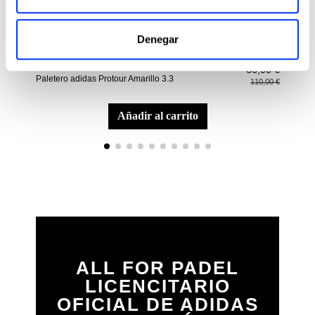
Denegar
Paleteros
Pala
66,00 €
Paletero adidas Protour Amarillo 3.3
Pala
110,00 €
Rui
añadir al carrito
ALL FOR PADEL
LICENCITARIO
OFICIAL DE ADIDAS