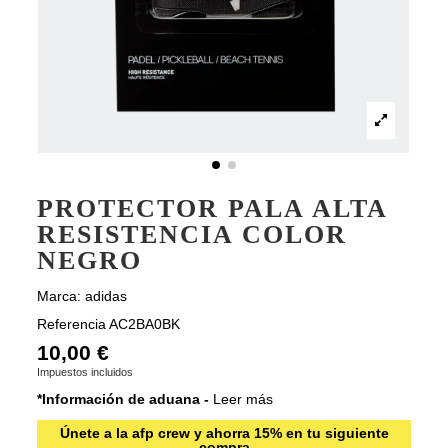
PROTECTOR PALA ALTA
RESISTENCIA COLOR
NEGRO
Marca:
adidas
Referencia
AC2BA0BK
10,00 €
Impuestos incluidos
*Información de aduana -
Leer más
Únete a la afp crew y ahorra 15% en tu siguiente
compra