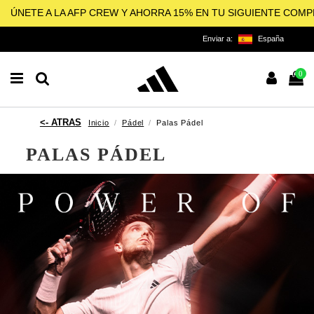
ÚNETE A LA AFP CREW Y AHORRA 15% EN TU SIGUIENTE COM
Enviar a:
España
0
Inicio
Pádel
Palas Pádel
PALAS PÁDEL