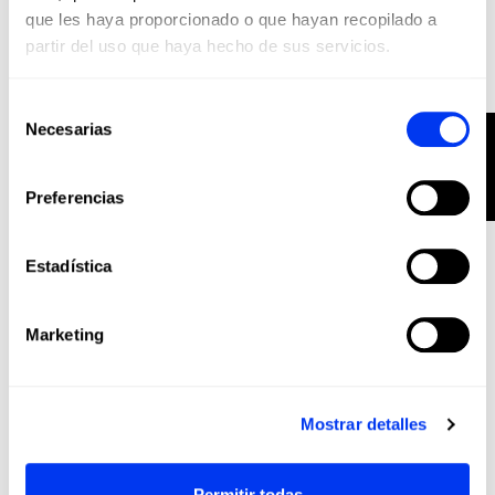
que les haya proporcionado o que hayan recopilado a
partir del uso que haya hecho de sus servicios.
Selección
Necesarias
FILTRO
de
consentimiento
Preferencias
Palas Pádel
325,00 €
Estadística
Pala de pádel adidas Metalbone Reserve 2026
añadir al carrito
Marketing
-20%
Mostrar detalles
Permitir todas