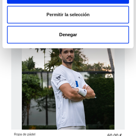
Ropa de pádel
42,00 €
Camiseta adidas FreeLift Airchill Climacool+
Permitir la selección
60,00 €
ver tallas
Denegar
Ropa de pádel
60,00 €