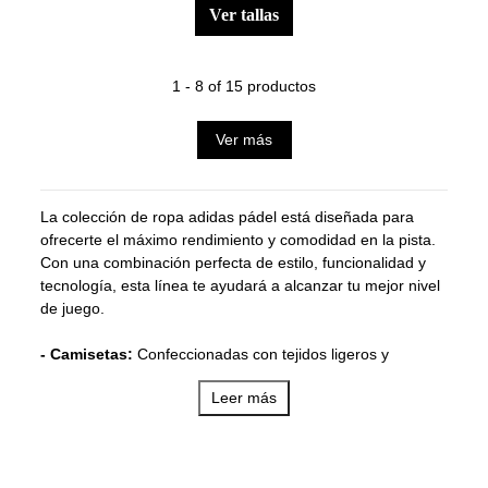
ver tallas
1 - 8 of 15 productos
Ver más
La colección de ropa adidas pádel está diseñada para
ofrecerte el máximo rendimiento y comodidad en la pista.
Con una combinación perfecta de estilo, funcionalidad y
tecnología, esta línea te ayudará a alcanzar tu mejor nivel
de juego.
- Camisetas:
Confeccionadas con tejidos ligeros y
transpirables, las camisetas adidas padel están diseñadas
Leer más
para mantenerte seco y cómodo durante todo el partido.
Incorporan tecnología de control de humedad para regular
la temperatura corporal y evitar la acumulación de sudor,
lo que te permite moverte con libertad y sin distracciones.