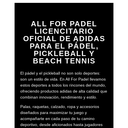
- Pantalones:
Los pantalones adidas pádel combinan
flexibilidad y comodidad, permitiéndote realizar
movimientos rápidos y precisos. Con un ajuste perfecto y
ALL FOR PADEL
una cintura elástica, ofrecen un confort excepcional.
LICENCITARIO
Además, sus tejidos de secado rápido te ayudan a
OFICIAL DE ADIDAS
mantenerte fresco y seco en todo momento.
PARA EL PÁDEL,
- Faldas y vestidos:
Las faldas y vestidos adidas pádel
PICKLEBALL Y
ofrecen una estética elegante sin sacrificar el rendimiento.
BEACH TENNIS
Con detalles en tejidos de alto rendimiento, brindan total
libertad de movimiento y cuentan con tecnologías de
absorción de sudor para mantenerte seca y cómoda
El pádel y el pickleball no son solo deportes:
durante los partidos más intensos
.
son un estilo de vida. En All For Padel llevamos
estos deportes a todos los rincones del mundo,
- Calcetines:
Los calcetines adidas pádel están diseñados
ofreciendo productos adidas de alta calidad que
para ofrecer soporte adicional y máxima comodidad.
combinan innovación, rendimiento y estilo.
Hechos con materiales suaves y transpirables, cuentan
Palas, raquetas, calzado, ropa y accesorios
con zonas de compresión para mejorar el rendimiento y
diseñados para maximizar tu juego y
reducir la fatiga muscular. Son ideales para mantener tus
acompañarte en cada paso de tu camino
pies frescos, secos y protegidos durante toda la jornada.
deportivo, desde aficionados hasta jugadores