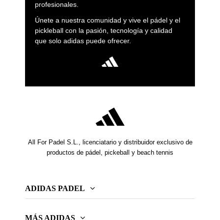
profesionales.
Cada pieza de la colección está pensada para maximizar
tu rendimiento y estilo en la pista, combinando innovación,
Únete a nuestra comunidad y vive el pádel y el
comodidad y diseño. Con la ropa Adidas Padel 2025, te
pickleball con la pasión, tecnología y calidad
sentirás preparado para enfrentar cualquier reto en el
que solo adidas puede ofrecer.
campo de juego
All For Padel S.L., licenciatario y distribuidor exclusivo de
productos de pádel, pickeball y beach tennis
ADIDAS PADEL
MÁS ADIDAS