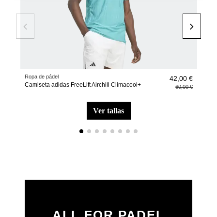
Ropa de pádel
Calc
42,00 €
Camiseta adidas FreeLift Airchill Climacool+
Calc
60,00 €
ver tallas
ALL FOR PADEL