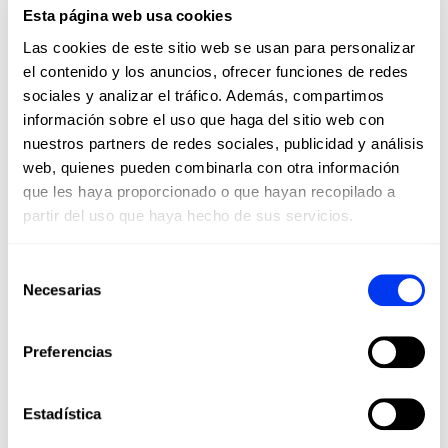
•
No usar secadora
Esta página web usa cookies
•
No limpieza en seco
Las cookies de este sitio web se usan para personalizar
•
No planchar
el contenido y los anuncios, ofrecer funciones de redes
sociales y analizar el tráfico. Además, compartimos
•
Lavar a máquina con agua fría
información sobre el uso que haga del sitio web con
Los clientes que adquirieron este producto también
nuestros partners de redes sociales, publicidad y análisis
compraron:
web, quienes pueden combinarla con otra información
que les haya proporcionado o que hayan recopilado a
partir del uso que haya hecho de sus servicios.
Selección
Necesarias
de
consentimiento
Preferencias
Estadística