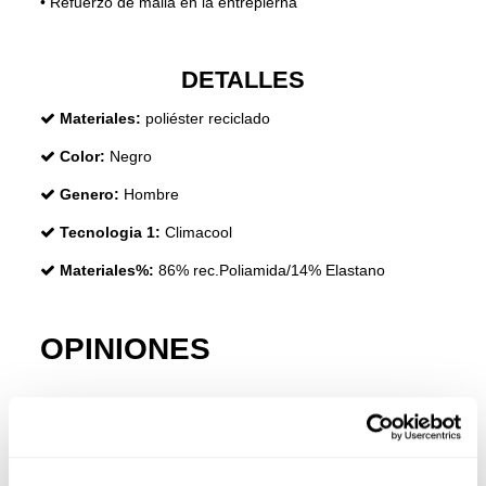
•
Refuerzo de malla en la entrepierna
DETALLES
Materiales:
poliéster reciclado
Color:
Negro
Genero:
Hombre
Tecnologia 1:
Climacool
Materiales%:
86% rec.Poliamida/14% Elastano
OPINIONES
+ Información
•
No usar lejía