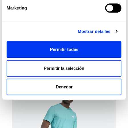
Marketing
Calcetines
Acce
18,00 €
Calcetines adidas Tennis Crw
Prot
Mostrar detalles
ver tallas
Permitir todas
Permitir la selección
Los clientes que adquirieron este producto también
compraron:
-30%
Denegar