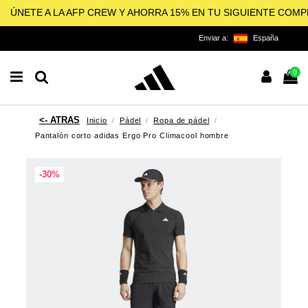
ÚNETE A LA AFP CREW Y AHORRA 15% EN TU SIGUIENTE COM
Enviar a:
España
0
Inicio
Pádel
Ropa de pádel
Pantalón corto adidas Ergo Pro Climacool hombre
-30%