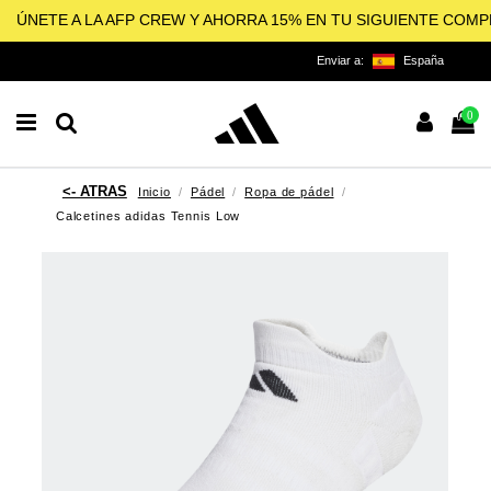
ÚNETE A LA AFP CREW Y AHORRA 15% EN TU SIGUIENTE COM
Enviar a:
España
0
Inicio
Pádel
Ropa de pádel
Calcetines adidas Tennis Low