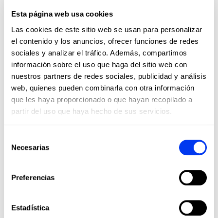
Esta página web usa cookies
• No lavar en seco
Las cookies de este sitio web se usan para personalizar
• No usar secadora
el contenido y los anuncios, ofrecer funciones de redes
• No planchar
sociales y analizar el tráfico. Además, compartimos
• Lavar a máquina en agua fría
información sobre el uso que haga del sitio web con
nuestros partners de redes sociales, publicidad y análisis
Los clientes que adquirieron este producto también
compraron:
web, quienes pueden combinarla con otra información
que les haya proporcionado o que hayan recopilado a
-40%
-20
partir del uso que haya hecho de sus servicios.
Selección
Necesarias
de
consentimiento
Preferencias
Estadística