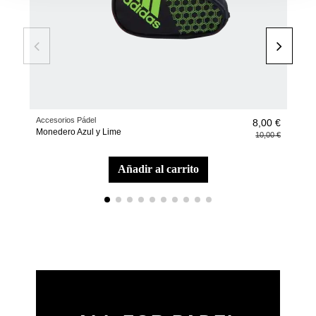
Accesorios Pádel
Acce
8,00 €
Monedero Azul y Lime
Zapa
10,00 €
añadir al carrito