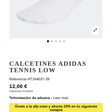
CALCETINES ADIDAS
TENNIS LOW
Referencia
HT164037-39
12,00 €
Impuestos incluidos
*Información de aduana -
Leer más
Únete a la afp crew y ahorra 15% en tu siguiente
compra