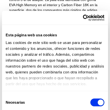
EVA High Memory en el interior y Carbon Fiber 18K en la
superficie, dos de los compuestos más rígidos de adidas.
Las tecnologías Dual Exoskeleton y Power Embossed
Ridge refuerzan esa rigidez, clave en los golpes más
potentes. Para la creación de efectos, incorpora la
rugosidad Spin Blade Decal y la distribución optimizada de
Esta página web usa cookies
los agujeros Smart Holes Curve.
Las cookies de este sitio web se usan para personalizar
el contenido y los anuncios, ofrecer funciones de redes
sociales y analizar el tráfico. Además, compartimos
información sobre el uso que haga del sitio web con
nuestros partners de redes sociales, publicidad y análisis
web, quienes pueden combinarla con otra información
que les haya proporcionado o que hayan recopilado a
partir del uso que haya hecho de sus servicios.
Selección
Necesarias
de
DETALLES
consentimiento