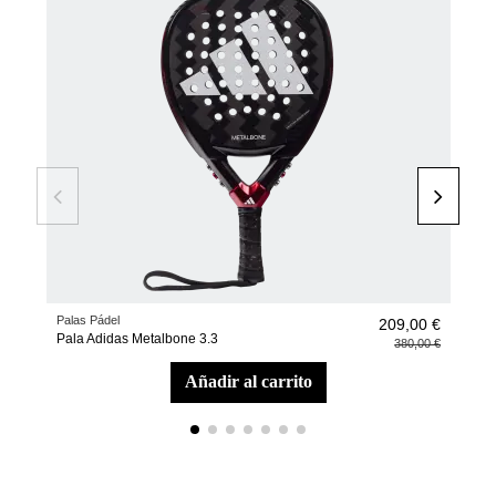
Palas Pádel
Pale
209,00 €
Pala Adidas Metalbone 3.3
Pale
380,00 €
añadir al carrito