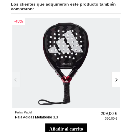
Los clientes que adquirieron este producto también
compraron:
-45%
Palas Pádel
Calc
209,00 €
Pala Adidas Metalbone 3.3
Calc
380,00 €
añadir al carrito