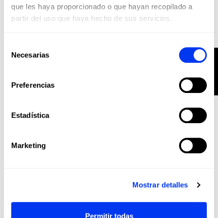
que les haya proporcionado o que hayan recopilado a
partir del uso que haya hecho de sus servicios.
Selección
Paleteros
45,00 €
Paletero adidas Control White 2026
Necesarias
FILTRO
de
consentimiento
añadir al carrito
Preferencias
Estadística
Marketing
Mostrar detalles
Permitir todas