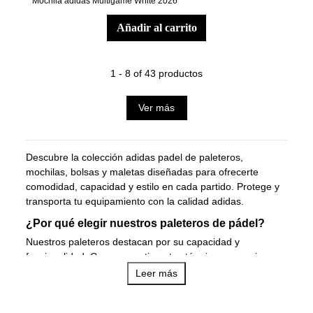
Mochila adidas Multigame White 2026
añadir al carrito
1 - 8 of 43 productos
Ver más
Descubre la colección adidas padel de
paleteros
,
mochilas
,
bolsas
y
maletas
diseñadas para ofrecerte
comodidad, capacidad y estilo en cada partido. Protege y
transporta tu equipamiento con la calidad adidas.
¿Por qué elegir nuestros paleteros de pádel?
Nuestros paleteros destacan por su capacidad y
funcionalidad. Con compartimentos térmicos, espacio para
varias palas, ropa y accesorios, son la opción ideal para
Leer más
jugadores que llevan todo su material a la pista.
Puedes encontrar paleteros como
paletero multigame azul