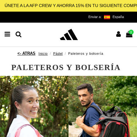
ÚNETE A LA AFP CREW Y AHORRA 15% EN TU SIGUIENTE COM
Enviar a:
España
0
Inicio
Pádel
Paleteros y bolsería
PALETEROS Y BOLSERÍA