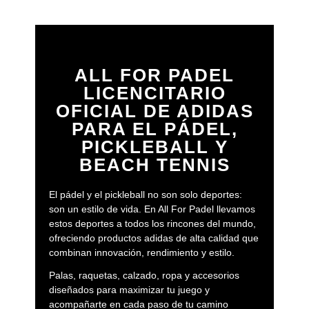
3.3
,
paletero adidas multigame negro/rojo 3.4
,
paletero
adidas control verde 3.4
y muchas más.
¿Qué ventajas ofrecen nuestras mochilas de
pádel?
ALL FOR PADEL
Ligeras, cómodas y con el espacio justo para lo esencial.
LICENCITARIO
Ideales si buscas moverte con agilidad sin renunciar a la
protección de tus palas y accesorios.
OFICIAL DE ADIDAS
PARA EL PÁDEL,
Aquí tienes una selección de mochilas como
mochila
multigame negro 3.2
,
mochila protour antipatice 3.3
,
PICKLEBALL Y
mochila adidas multigame arena 3.4
BEACH TENNIS
¿Cuándo elegir una bolsa de pádel?
El pádel y el pickleball no son solo deportes:
Si necesitas capacidad extra y quieres mantener tus palas
son un estilo de vida. En All For Padel llevamos
a la temperatura ideal, las bolsas adidas Padel son tu
estos deportes a todos los rincones del mundo,
mejor aliado. Con espacios separados para calzado y
ofreciendo productos adidas de alta calidad que
accesorios, son perfectas para todo tipo de jugadores.
combinan innovación, rendimiento y estilo.
Tienes bolsas de padel como
bolsa weekend 3.4 Martita
Palas, raquetas, calzado, ropa y accesorios
Ortega
,
bolsa weekend negro y verde 3.1
,
bolsa grande
diseñados para maximizar tu juego y
weekend azul 3.1
acompañarte en cada paso de tu camino