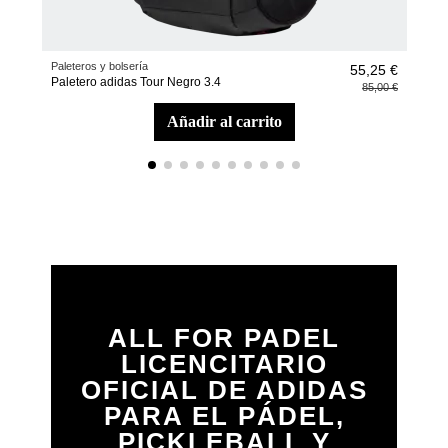
Paleteros y bolsería
Acce
55,25 €
Paletero adidas Tour Negro 3.4
Zapa
85,00 €
añadir al carrito
ALL FOR PADEL
LICENCITARIO
OFICIAL DE ADIDAS
PARA EL PÁDEL,
PICKLEBALL Y