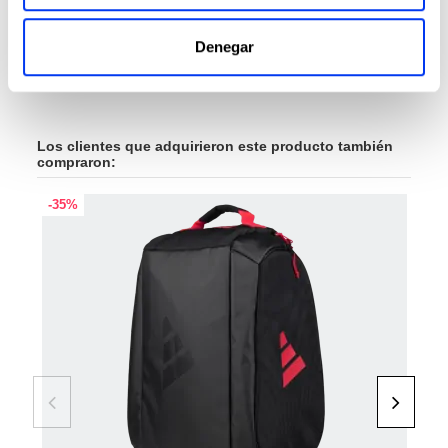
ver producto
Denegar
Los clientes que adquirieron este producto también
compraron:
-35%
-35
FUE