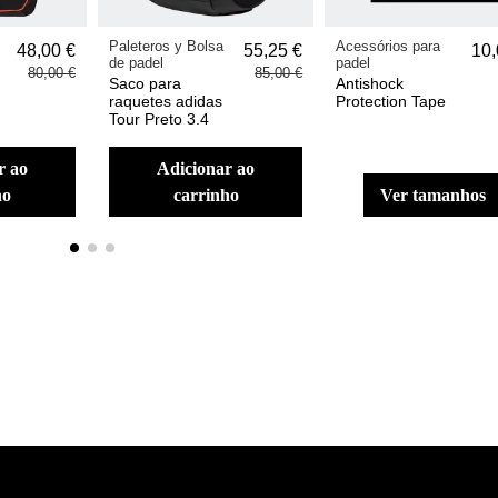
Paleteros y Bolsa
Acessórios para
48,00 €
55,25 €
10,
de padel
padel
80,00 €
85,00 €
Saco para
Antishock
raquetes adidas
Protection Tape
Tour Preto 3.4
adicionar ao
ho
carrinho
ver tamanhos