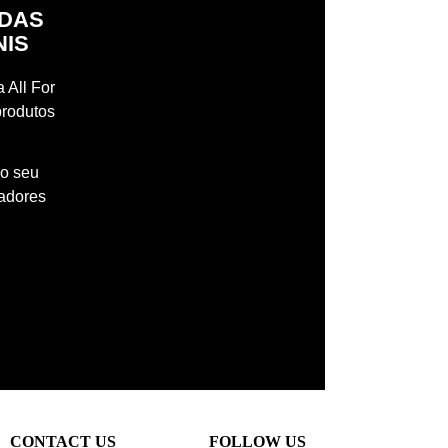
IDAS
NIS
 All For
produtos
 o seu
madores
CONTACT US
FOLLOW US