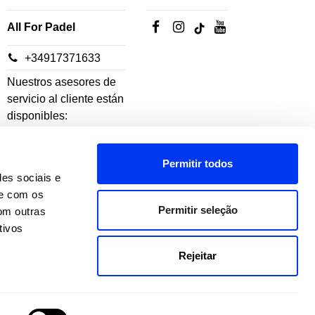
All For Padel
+34917371633
Nuestros asesores de
servicio al cliente están
disponibles:
De lunes a jueves: 10h-
Permitir todos
18h
des sociais e
Viernes: 10h-14h
te com os
Permitir seleção
om outras
tivos
Rejeitar