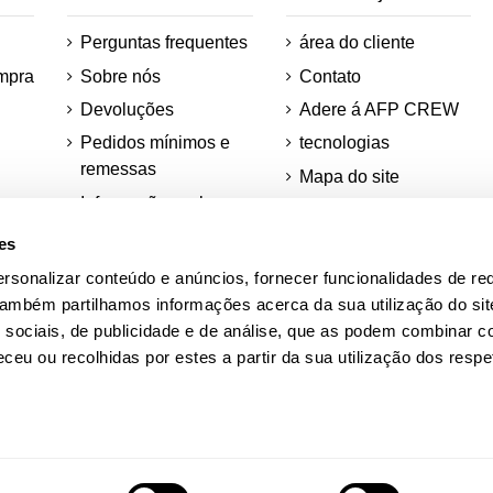
Perguntas frequentes
área do cliente
mpra
Sobre nós
Contato
Devoluções
Adere á AFP CREW
Pedidos mínimos e
tecnologias
remessas
Mapa do site
Informações sobre o
Desconto para
os
teu pedido
estudantes
es
ções
rsonalizar conteúdo e anúncios, fornecer funcionalidades de re
ra
Academia AFP
 Também partilhamos informações acerca da sua utilização do si
Quadras Adidas
 sociais, de publicidade e de análise, que as podem combinar c
ceu ou recolhidas por estes a partir da sua utilização dos respe