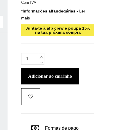
Com IVA
*Informações alfandegárias -
Ler
mais
Junta-te à afp crew e poupa 15%
na tua próxima compra
adicionar ao carrinho
Formas de pago