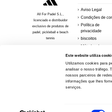
Aviso Legal
All For Padel S.L.,
Condições de co
licenciado e distribuidor
Política de
exclusivo de produtos de
privacidade
padel, pickleball e beach
tennis
biscoitos
Métodos de
pagamento segur
Este website utiliza cooki
Pagar em presta
Utilizamos cookies para pe
Solicitar uma fatu
analisar o nosso tráfego.
nossos parceiros de redes
informações que lhes forne
serviços.
Seleção