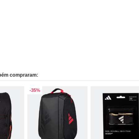
mbém compraram:
-35%