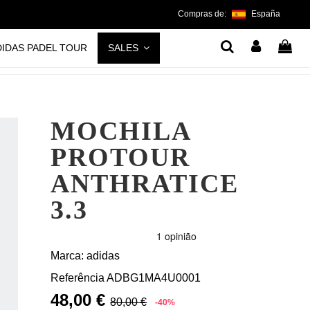
Compras de:
España
DIDAS PADEL TOUR
SALES
MOCHILA
PROTOUR
ANTHRATICE
3.3
Marca:
adidas
Referência
ADBG1MA4U0001
48,00 €
80,00 €
-40%