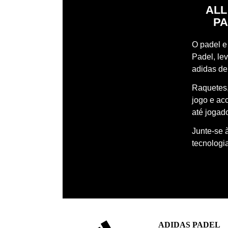
ALL
PA
O padel e 
Padel, le
adidas de
Raquetes,
jogo e ac
até jogado
Junte-se 
tecnologi
ADIDAS PADEL