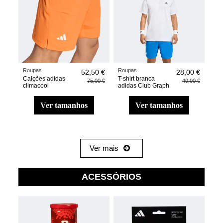
Roupas
Roupas
52,50 €
28,00 €
Calções adidas
T-shirt branca
75,00 €
40,00 €
climacool
adidas Club Graph
ver tamanhos
ver tamanhos
Ver mais
ACESSÓRIOS