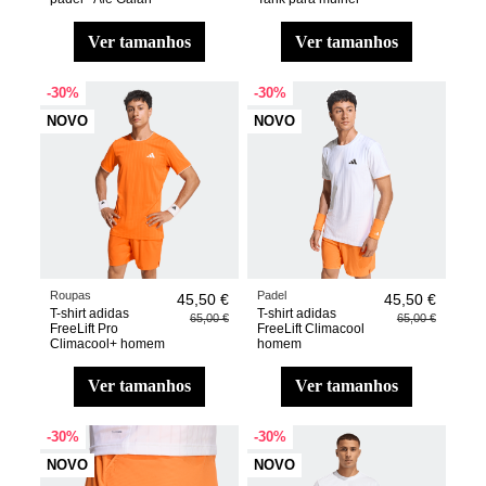
ver tamanhos
ver tamanhos
-30%
-30%
NOVO
NOVO
Roupas
Padel
45,50 €
45,50 €
T-shirt adidas
T-shirt adidas
65,00 €
65,00 €
FreeLift Pro
FreeLift Climacool
Climacool+ homem
homem
ver tamanhos
ver tamanhos
-30%
-30%
NOVO
NOVO