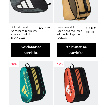
Bolsa de padel
Bolsa de padel
45,00 €
60,00 €
Saco para raquetes
Saco para raquetes
100,00 €
adidas Control
adidas Multigame
Black 2026
Areia 3.4
adicionar ao
adicionar ao
carrinho
carrinho
-40%
-40%