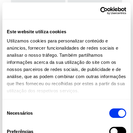
sapatos de padel
sapatos de padel
56,00 €
56,00 €
Sapatilhas de
Sapatilhas de
80,00 €
80,00 €
pádel adidas
pádel adidas
Courtquick W
Courtquick M
Este website utiliza cookies
ver tamanhos
ver tamanhos
Utilizamos cookies para personalizar conteúdo e
-30%
-30%
anúncios, fornecer funcionalidades de redes sociais e
NOVO
NOVO
analisar o nosso tráfego. Também partilhamos
informações acerca da sua utilização do site com os
nossos parceiros de redes sociais, de publicidade e de
análise, que as podem combinar com outras informações
que lhes forneceu ou recolhidas por estes a partir da sua
utilização dos respetivos serviços.
sapatos de padel
sapatos de padel
56,00 €
84,00 €
Seleção
Sapatilhas de
Sapatilhas de
80,00 €
120,00 €
pádel adidas
pádel adidas
Necessários
de
Crazyquick LS M
Crazyquick LS M
consentimento
ver tamanhos
ver tamanhos
Preferências