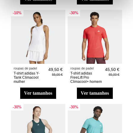
-10%
-30%
roupas de padel
roupas de padel
49,50 €
45,50 €
T-shirt adidas Y-
T-shirt adidas
55,00 €
65,00 €
Tank Climacool
FreeLift Pro
mulher
Climacool+ homem
ver tamanhos
ver tamanhos
-30%
-30%