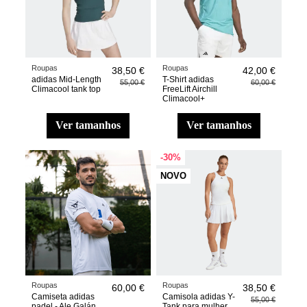
Roupas
Roupas
38,50 €
42,00 €
adidas Mid-Length
T-Shirt adidas
55,00 €
60,00 €
Climacool tank top
FreeLift Airchill
Climacool+
ver tamanhos
ver tamanhos
-30%
NOVO
Roupas
Roupas
60,00 €
38,50 €
Camiseta adidas
Camisola adidas Y-
55,00 €
padel - Ale Galán
Tank para mulher