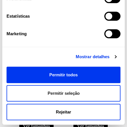
Estatísticas
Ver mais
Marketing
TÊXTIL
-30%
-30%
Mostrar detalhes
Permitir todos
Permitir seleção
roupas de padel
roupas de padel
45,50 €
28,00 €
Calções adidas
Calções adidas
65,00 €
40,00 €
Ergo Pro Climacool
Club 3STR
Rejeitar
homem
Climacool homem
ver tamanhos
ver tamanhos