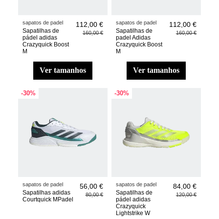
sapatos de padel
sapatos de padel
112,00 €
112,00 €
Sapatilhas de
Sapatilhas de
160,00 €
160,00 €
pádel adidas
padel Adidas
Crazyquick Boost
Crazyquick Boost
M
M
ver tamanhos
ver tamanhos
-30%
-30%
sapatos de padel
sapatos de padel
56,00 €
84,00 €
Sapatilhas adidas
Sapatilhas de
80,00 €
120,00 €
Courtquick MPadel
pádel adidas
Crazyquick
Lightstrike W