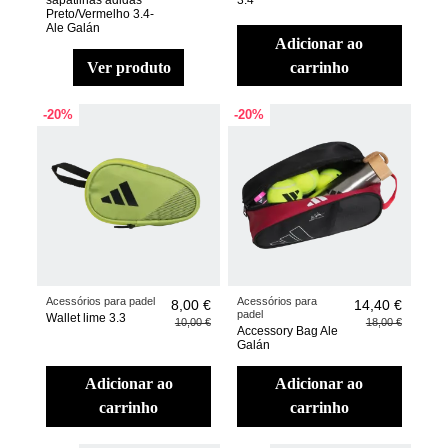
sapatilhas adidas
3.4
Preto/Vermelho 3.4-
Ale Galán
adicionar ao
ver produto
carrinho
-20%
-20%
Acessórios para padel
Acessórios para
8,00 €
14,40 €
padel
Wallet lime 3.3
10,00 €
18,00 €
Accessory Bag Ale
Galán
adicionar ao
adicionar ao
carrinho
carrinho