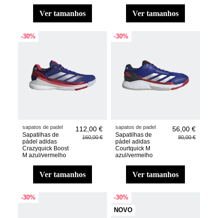
ver tamanhos
ver tamanhos
-30%
-30%
sapatos de padel
sapatos de padel
112,00 €
56,00 €
Sapatilhas de
Sapatilhas de
160,00 €
80,00 €
pádel adidas
pádel adidas
Crazyquick Boost
Courtquick M
M azul/vermelho
azul/vermelho
ver tamanhos
ver tamanhos
-30%
-30%
NOVO