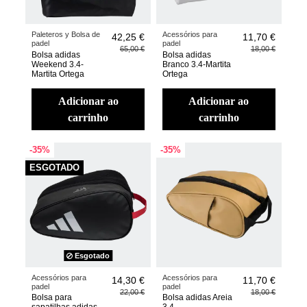
Paleteros y Bolsa de
Acessórios para
42,25 €
11,70 €
padel
padel
65,00 €
18,00 €
Bolsa adidas
Bolsa adidas
Weekend 3.4-
Branco 3.4-Martita
Martita Ortega
Ortega
adicionar ao
adicionar ao
carrinho
carrinho
-35%
-35%
ESGOTADO
Esgotado
Acessórios para
Acessórios para
14,30 €
11,70 €
padel
padel
22,00 €
18,00 €
Bolsa para
Bolsa adidas Areia