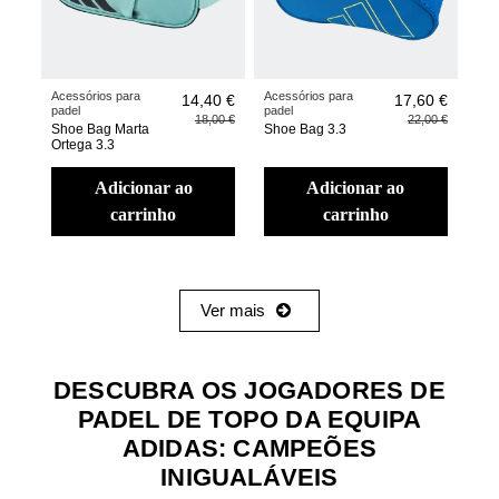
Acessórios para
Acessórios para
14,40 €
17,60 €
padel
padel
18,00 €
22,00 €
Shoe Bag Marta
Shoe Bag 3.3
Ortega 3.3
adicionar ao
adicionar ao
carrinho
carrinho
Ver mais
DESCUBRA OS JOGADORES DE
PADEL DE TOPO DA EQUIPA
ADIDAS: CAMPEÕES
INIGUALÁVEIS