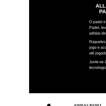
ALL
PA
O padel e 
Padel, le
adidas de
Raquetes,
jogo e ac
até jogado
Junte-se 
tecnologi
ADIDAS PADEL