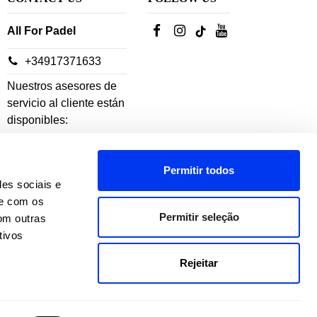
All For Padel
+34917371633
Nuestros asesores de
servicio al cliente están
disponibles:
De lunes a jueves: 10h-
Permitir todos
18h
des sociais e
Viernes: 10h-14h
te com os
Permitir seleção
om outras
tivos
Rejeitar