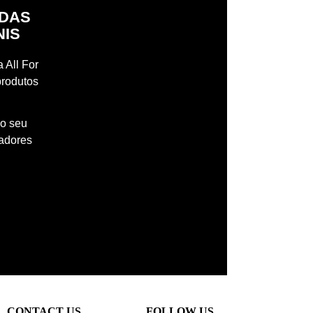
IDAS
NIS
 All For
produtos
 o seu
madores
CONTACT US
FOLLOW US