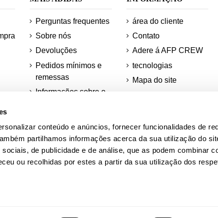
Perguntas frequentes
área do cliente
mpra
Sobre nós
Contato
Devoluções
Adere á AFP CREW
Pedidos mínimos e
tecnologias
remessas
Mapa do site
Informações sobre o
Desconto para
os
teu pedido
estudantes
es
ções
rsonalizar conteúdo e anúncios, fornecer funcionalidades de re
ra
Academia AFP
 Também partilhamos informações acerca da sua utilização do si
Quadras Adidas
 sociais, de publicidade e de análise, que as podem combinar c
ceu ou recolhidas por estes a partir da sua utilização dos respe