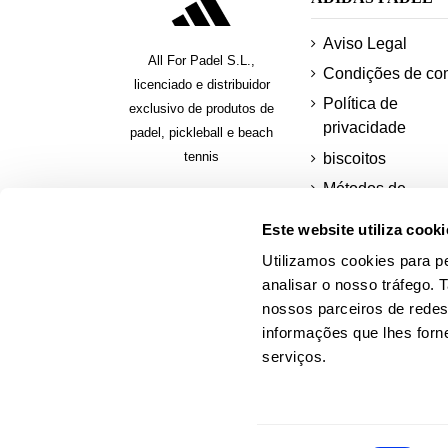
Aviso Legal
All For Padel S.L.,
Condições de co
licenciado e distribuidor
Política de
exclusivo de produtos de
privacidade
padel, pickleball e beach
tennis
biscoitos
Métodos de
pagamento segur
Este website utiliza cooki
Pagar em presta
Utilizamos cookies para pe
Solicitar uma fatu
analisar o nosso tráfego.
nossos parceiros de redes
informações que lhes forne
serviços.