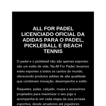
suave. Isto ajuda a melhorar a coordenação, a
regularidade e a confiança, permitindo que o jogador
desfrute das suas primeiras experiências em campo e
estabeleça as bases para a sua evolução futura no
desporto.
ALL FOR PADEL
Com um design apelativo e funcional, a Discovery reflete
LICENCIADO OFICIAL DA
um objetivo claro: tornar o padel acessível e divertido.
ADIDAS PARA O PADEL,
PICKLEBALL E BEACH
TENNIS
O padel e o pickleball não são apenas esportes:
são um estilo de vida. Na All For Padel, levamos
estes esportes a todos os cantos do mundo,
oferecendo produtos adidas de alta qualidade
que combinam inovação, desempenho e estilo.
Raquetes, palas, calçado, roupa e acessórios
projetados para maximizar o seu jogo e
acompanhá-lo em cada etapa da sua jornada
esportiva, desde amadores até jogadores