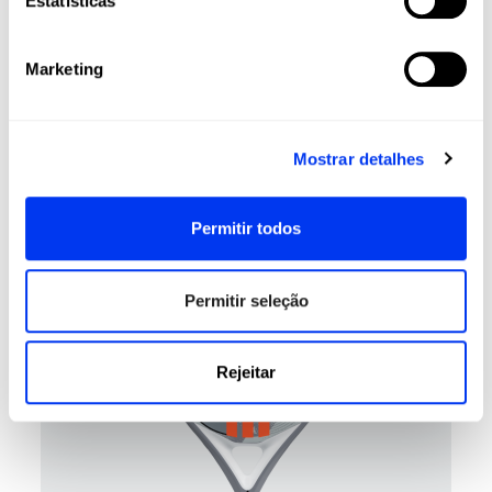
Estatísticas
Marketing
Raquetes de padel
Mostrar detalhes
80,00 €
Raquete de padel adidas Drive Light 2026
adicionar ao carrinho
Permitir todos
-40%
Permitir seleção
Rejeitar