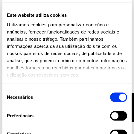
Este website utiliza cookies
Utilizamos cookies para personalizar conteúdo e
anúncios, fornecer funcionalidades de redes sociais e
analisar o nosso tráfego. Também partilhamos
informações acerca da sua utilização do site com os
nossos parceiros de redes sociais, de publicidade e de
Raquetes de padel
80,00 €
Raquete de padel adidas Drive Black 2026
análise, que as podem combinar com outras informações
que lhes forneceu ou recolhidas por estes a partir da sua
adicionar ao carrinho
utilização dos respetivos serviços.
Seleção
Necessários
FILTRO
de
consentimento
Preferências