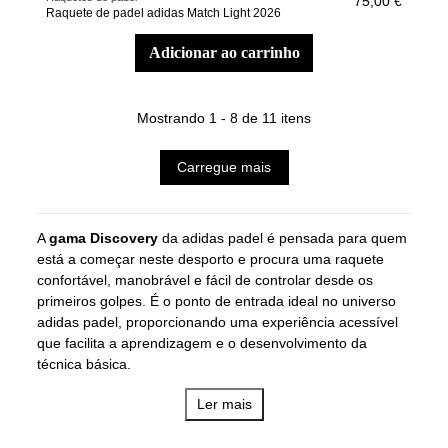
75,00 €
Raquete de padel adidas Match Light 2026
adicionar ao carrinho
Mostrando 1 - 8 de 11 itens
Carregue mais
A
gama Discovery
da adidas padel é pensada para quem
está a começar neste desporto e procura uma raquete
confortável, manobrável e fácil de controlar desde os
primeiros golpes. É o ponto de entrada ideal no universo
adidas padel, proporcionando uma experiência acessível
que facilita a aprendizagem e o desenvolvimento da
técnica básica.
A Discovery destaca-se pelo foco no controlo, na leveza e
Ler mais
na adaptabilidade, com raquetes concebidas para
oferecer um sweet spot amplo e uma sensação de batida