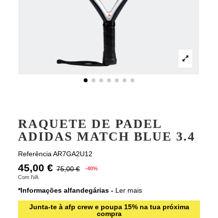
RAQUETE DE PADEL
ADIDAS MATCH BLUE 3.4
Referência
AR7GA2U12
45,00 €
75,00 €
-40%
Com IVA
*Informações alfandegárias -
Ler mais
Junta-te à afp crew e poupa 15% na tua próxima
compra