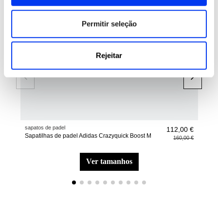
Permitir seleção
Rejeitar
sapatos de padel
Pale
112,00 €
Sapatilhas de padel Adidas Crazyquick Boost M
Saco
160,00 €
ver tamanhos