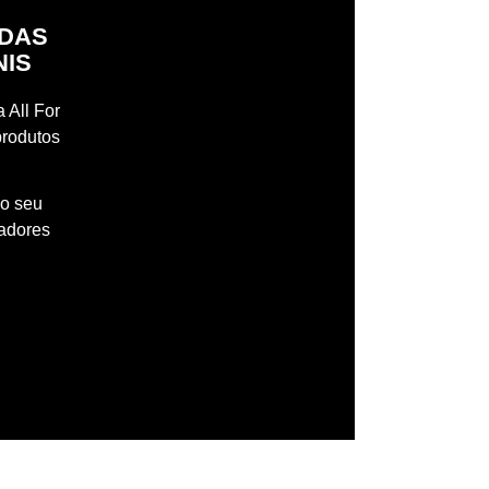
IDAS
NIS
 All For
produtos
 o seu
madores