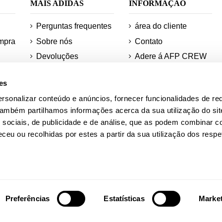
MAIS ADIDAS
INFORMAÇÃO
Perguntas frequentes
área do cliente
mpra
Sobre nós
Contato
Devoluções
Adere á AFP CREW
Pedidos mínimos e
tecnologias
es
remessas
Mapa do site
Informações sobre o
rsonalizar conteúdo e anúncios, fornecer funcionalidades de re
Desconto para
os
teu pedido
 Também partilhamos informações acerca da sua utilização do si
estudantes
 sociais, de publicidade e de análise, que as podem combinar c
ções
ceu ou recolhidas por estes a partir da sua utilização dos respe
ra
Academia AFP
Quadras Adidas
Preferências
Estatísticas
Marke