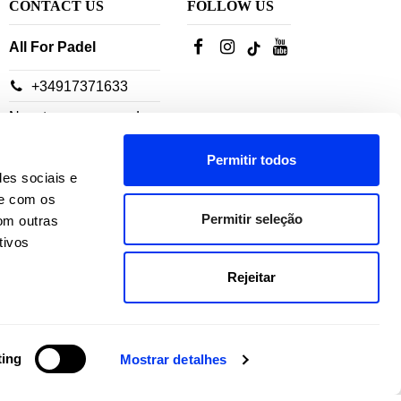
CONTACT US
FOLLOW US
All For Padel
+34917371633
Nuestros asesores de
servicio al cliente están
Permitir todos
disponibles:
des sociais e
te com os
De lunes a jueves: 10h-
Permitir seleção
om outras
18h
tivos
Viernes: 10h-14h
Rejeitar
ting
Mostrar detalhes