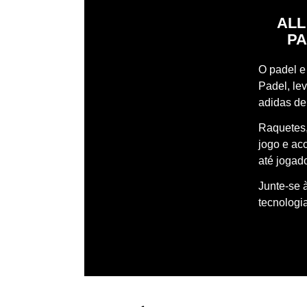
ALL
PA
O padel e 
Padel, le
adidas de
Raquetes,
jogo e ac
até jogado
Junte-se 
tecnologi