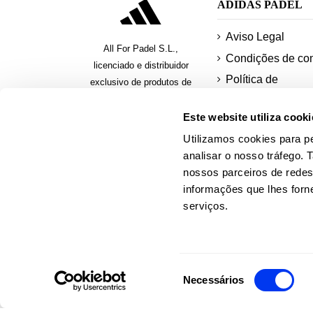
ADIDAS PADEL
Aviso Legal
All For Padel S.L.,
Condições de co
licenciado e distribuidor
Política de
exclusivo de produtos de
privacidade
padel, pickleball e beach
tennis
Este website utiliza cooki
biscoitos
Métodos de
Utilizamos cookies para pe
pagamento segur
analisar o nosso tráfego.
nossos parceiros de redes
Pagar em presta
informações que lhes forne
Solicitar uma fatu
serviços.
Seleção
Necessários
de
consentimento