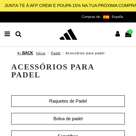
JUNTA-TE À AFP CREW E POUPA 15% NA TUA PRÓXIMA COMPR
Compras de:
España
0
Início
Padel
Acessórios para padel
ACESSÓRIOS PARA
PADEL
Raquetes de Padel
Bolsa de padel