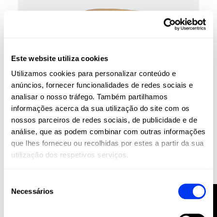
Este website utiliza cookies
Utilizamos cookies para personalizar conteúdo e
anúncios, fornecer funcionalidades de redes sociais e
analisar o nosso tráfego. Também partilhamos
informações acerca da sua utilização do site com os
nossos parceiros de redes sociais, de publicidade e de
Acessórios para padel
análise, que as podem combinar com outras informações
11,70 €
Bolsa adidas Areia 3.4
18,00 €
que lhes forneceu ou recolhidas por estes a partir da sua
utilização dos respetivos serviços.
adicionar ao carrinho
-20%
Seleção
Necessários
FILTRO
de
consentimento