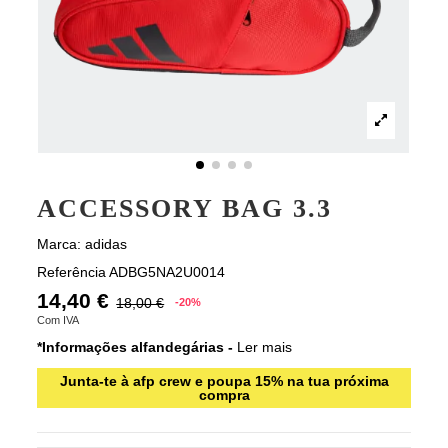
ACCESSORY BAG 3.3
Marca:
adidas
Referência
ADBG5NA2U0014
14,40 €
18,00 €
-20%
Com IVA
*Informações alfandegárias -
Ler mais
Junta-te à afp crew e poupa 15% na tua próxima
compra