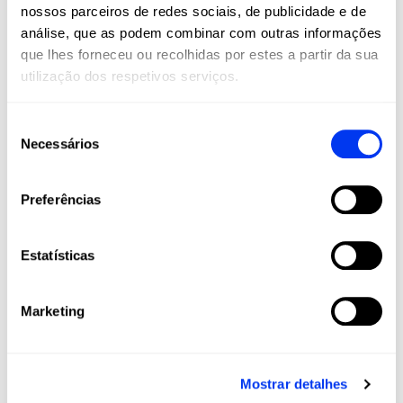
nossos parceiros de redes sociais, de publicidade e de
análise, que as podem combinar com outras informações
que lhes forneceu ou recolhidas por estes a partir da sua
utilização dos respetivos serviços.
Seleção
Necessários
de
consentimento
Preferências
Bolsa de padel
Rou
27,00 €
Saco de raquetes Control Preto 3.3
adid
45,00 €
Estatísticas
ver produto
Marketing
Mostrar detalhes
Clientes que compraram este produto também