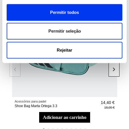
compraram:
Permitir todos
-20%
-40
Permitir seleção
Rejeitar
Acessórios para padel
Bols
14,40 €
Shoe Bag Marta Ortega 3.3
Saco
18,00 €
adicionar ao carrinho