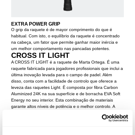
EXTRA POWER GRIP
O grip da raquete é de mayor comprimento do que é
habitual. Com isto, o equilíbrio da raquete é concentrado
na cabeça, um fator que permite ganhar maior inércia e
um melhor comportamento nas pancadas potentes.
CROSS IT LIGHT
A CROSS IT LIGHT é a raquete de Marta Ortega. É uma
raquete fabricada para jogadores profissionais que inclui a
última inovação levada para o campo de padel. Além
disso, conta com a facilidade de controlo que oferece a
leveza das raquetes Light. È composta por fibra Carbon
Aluminized 24K na sua superfície e de borracha EVA Soft
Energy no seu interior. Esta combinação de materiais
garante altos níveis de potência e o melhor controlo. A
raquete de Marta Ortega da nova gama Cross It reúne a
melhor inovação, leveza e prestações. O Extra Power
Grip, um grip de maior comprimento, desloca o equilíbrio
para a parte superior da cabeça para melhorar as