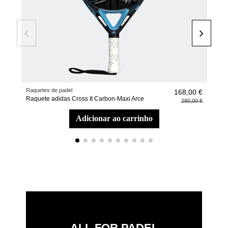
Raquetes de padel
Bols
168,00 €
Raquete adidas Cross It Carbon-Maxi Arce
Saco
280,00 €
adicionar ao carrinho
ALL FOR PADEL