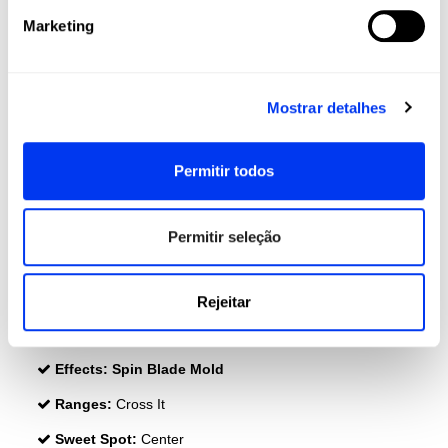
Shape:
Round
Marketing
Balance:
Even
Weight:
345-360 Gr (Light Weight)
Mostrar detalhes
Thickness:
38 Mm
Protector:
3M Protector Tape
Permitir todos
Rubber:
Eva Soft Energy
Face:
Carbon Aluminized 24K
Permitir seleção
Poder:
Dynamic Air Flow
Reforço:
Extra Power Grip
Rejeitar
Durability :
Structural Reinforcement
Effects:
Spin Blade Mold
Ranges:
Cross It
Sweet Spot:
Center