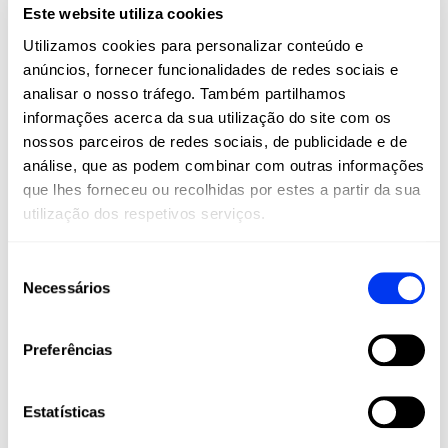
pancadas potentes. A aerodinâmica chega a padel através
Este website utiliza cookies
da tecnologia Dynamic Air Flow. Com ela, a raquete reduz
Utilizamos cookies para personalizar conteúdo e
a sua resistência ao ar e é mais eficaz nos impactos. Por
anúncios, fornecer funcionalidades de redes sociais e
seu lado, a ELEVEN 13 melhora a durabilidade e a
analisar o nosso tráfego. Também partilhamos
potência graças a uma pioneira disposição dos orifícios. A
CROSS IT LIGHT marca a diferença.
informações acerca da sua utilização do site com os
nossos parceiros de redes sociais, de publicidade e de
análise, que as podem combinar com outras informações
que lhes forneceu ou recolhidas por estes a partir da sua
utilização dos respetivos serviços.
Seleção
Necessários
de
consentimento
Preferências
DETAILS
Estatísticas
Level:
PRÓ