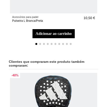
Acessórios para padel
Raqu
10,50 €
Pulseira L Branca/Preta
Raqu
adicionar ao carrinho
Clientes que compraram este produto também
compraram:
-40%