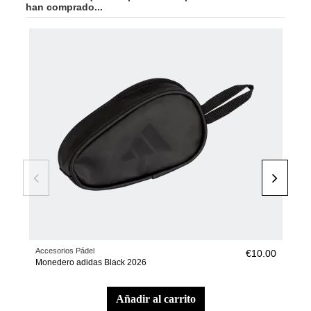
han comprado...
-40
Accesorios Pádel
Pala
€10.00
Monedero adidas Black 2026
Pala
añadir al carrito