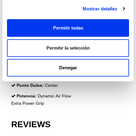
Protector:
3M Protector Tape
Mostrar detalles
Goma :
Eva Soft Energy
Cara:
Carbon Aluminized 24K
Permitir todas
Poder:
Dynamic Air Flow
Refuerzo:
Extra Power Grip
Permitir la selección
Durabilidad:
Structural Reinforcement
Efectos:
Spin Blade Mold
Denegar
Gamas:
Cross It
Punto Dulce:
Center
Potencia:
Dynamic Air Flow
Extra Power Grip
REVIEWS