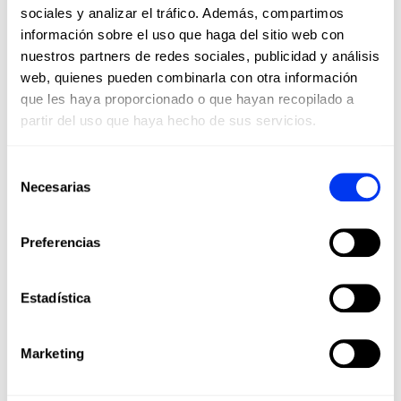
sociales y analizar el tráfico. Además, compartimos
información sobre el uso que haga del sitio web con
nuestros partners de redes sociales, publicidad y análisis
web, quienes pueden combinarla con otra información
que les haya proporcionado o que hayan recopilado a
partir del uso que haya hecho de sus servicios.
Selección
Necesarias
de
DETAILS
consentimiento
Preferencias
Nivel:
PRO
Forma:
Round
Estadística
Balance:
Even
Peso:
345-360 Gr (Light Weight)
Marketing
Grosor:
38 Mm