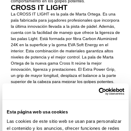
comportamiento en los golpes potentes.
CROSS IT LIGHT
La CROSS IT LIGHT es la pala de Marta Ortega. Es una
pala fabricada para jugadores profesionales que incorpora
la última innovación llevada a la pista de pádel. Además,
cuenta con la facilidad de manejo que ofrece la ligereza de
las palas Light. Está formada por fibra Carbon Aluminized
24K en la superficie y la goma EVA Soft Energy en el
interior. Esta combinación de materiales garantiza altos
niveles de potencia y el mejor control. La pala de Marta
Ortega de la nueva gama Cross It reúne la mejor
innovación, ligereza y prestaciones. El Extra Power Grip,
un grip de mayor longitud, desplaza el balance a la parte
superior de la cabeza para mejorar los golpes potentes.
La aerodinámica llega al pádel a través de la tecnología
Dynamic Air Flow. Con ella, la pala reduce su resistencia al
aire y es más eficiente en los impactos. Por su parte, la
ELEVEN 13 mejora la durabilidad y la potencia gracias a
Esta página web usa cookies
una pionera disposición de los agujeros. La CROSS IT
LIGHT marca la diferencia.
Las cookies de este sitio web se usan para personalizar
el contenido y los anuncios, ofrecer funciones de redes