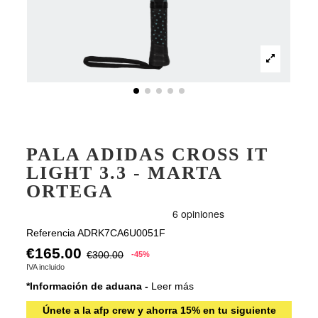
PALA ADIDAS CROSS IT
LIGHT 3.3 - MARTA
ORTEGA
Referencia
ADRK7CA6U0051F
€165.00
€300.00
-45%
IVA incluido
*Información de aduana -
Leer más
Únete a la afp crew y ahorra 15% en tu siguiente