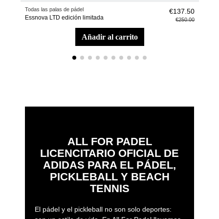
Todas las palas de pádel
Pala
€137.50
Essnova LTD edición limitada
Pala
€250.00
añadir al carrito
ALL FOR PADEL
LICENCITARIO OFICIAL DE
ADIDAS PARA EL PÁDEL,
PICKLEBALL Y BEACH
TENNIS
El pádel y el pickleball no son solo deportes: