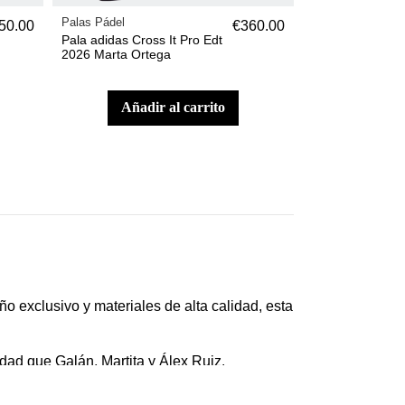
Palas Pádel
50.00
€360.00
Pala adidas Cross It Pro Edt
2026 Marta Ortega
añadir al carrito
 exclusivo y materiales de alta calidad, esta
dad que Galán, Martita y Álex Ruiz.
 de nuestros jugadores profesionales. Edición