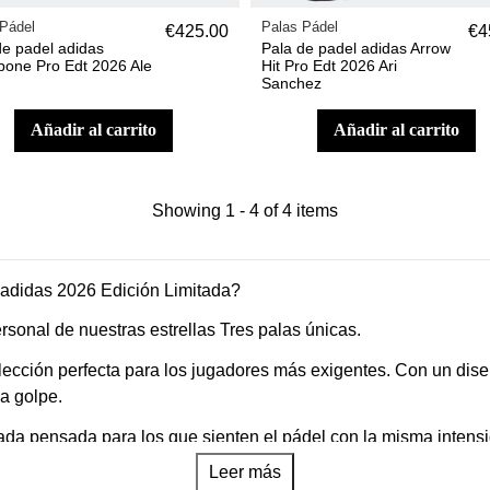
Pádel
Palas Pádel
€425.00
€4
de padel adidas
Pala de padel adidas Arrow
bone Pro Edt 2026 Ale
Hit Pro Edt 2026 Ari
Sanchez
añadir al carrito
añadir al carrito
Showing 1 - 4 of 4 items
 adidas 2026 Edición Limitada?
sonal de nuestras estrellas Tres palas únicas.
cción perfecta para los jugadores más exigentes. Con un diseño
a golpe.
ada pensada para los que sienten el pádel con la misma intensi
Leer más
ie de palas. Es un homenaje al origen, carácter y trayectoria