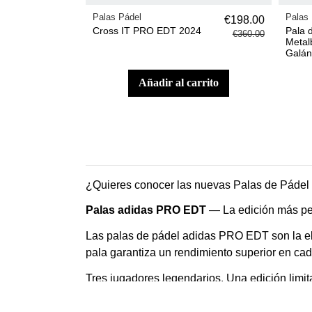
Palas Pádel
Palas 
€198.00
Cross IT PRO EDT 2024
Pala 
€360.00
Metal
Galán
añadir al carrito
¿Quieres conocer las nuevas Palas de Pádel
Palas adidas PRO EDT
— La edición más per
Las palas de pádel adidas PRO EDT son la ele
pala garantiza un rendimiento superior en cad
Tres jugadores legendarios. Una edición limit
La colección PRO-EDT 2026 es más que una ser