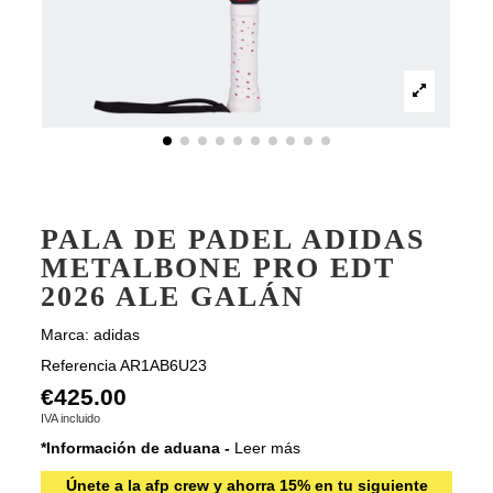
PALA DE PADEL ADIDAS
METALBONE PRO EDT
2026 ALE GALÁN
Marca:
adidas
Referencia
AR1AB6U23
€425.00
IVA incluido
*Información de aduana -
Leer más
Únete a la afp crew y ahorra 15% en tu siguiente