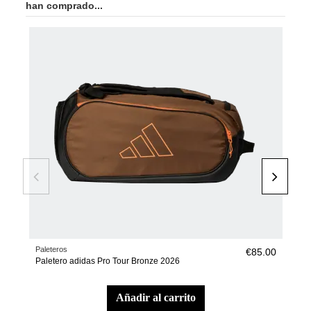
han comprado...
NU
Paleteros
Pala
€85.00
Paletero adidas Pro Tour Bronze 2026
Pala
añadir al carrito