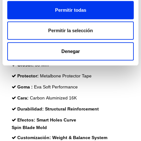
Permitir todas
Nivel:
PRO
Forma:
Diamond
Permitir la selección
Balance:
Head Heavy
Peso:
345-360 +(0-11,2) Gr
Denegar
Longitud:
455 Mm
Grosor:
38 Mm
Protector:
Metalbone Protector Tape
Goma :
Eva Soft Performance
Cara:
Carbon Aluminized 16K
Durabilidad:
Structural Reinforcement
Efectos:
Smart Holes Curve
Spin Blade Mold
Customización:
Weight & Balance System