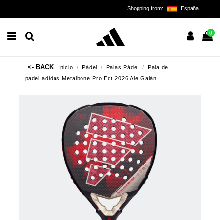
Shopping from:
España
0
Inicio
Pádel
Palas Pádel
Pala de
padel adidas Metalbone Pro Edt 2026 Ale Galán