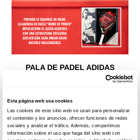
PALA DE PADEL ADIDAS
METALBONE PRO EDT 2026
ALE GALÁN
La pala de pádel adidas Metalbone Pro EDT 2026 de Ale
Galán es una edición limitada diseñada para jugadores
Esta página web usa cookies
que entienden el pádel desde el ataque. Una pala que
Las cookies de este sitio web se usan para personalizar
propone un viaje directo hacia la potencia, pensada para
el contenido y los anuncios, ofrecer funciones de redes
competir desde un juego ofensivo. Su forma diamante, el
sociales y analizar el tráfico. Además, compartimos
punto dulce en la parte superior y el balance en cabeza
permiten acelerar el golpe y marcar diferencias en
información sobre el uso que haga del sitio web con
situaciones de ataque, especialmente en remates y