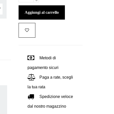
aggiungi al carrello
Metodi di
pagamento sicuri
Paga a rate, scegli
la tua rata
Spedizione veloce
dal nostro magazzino