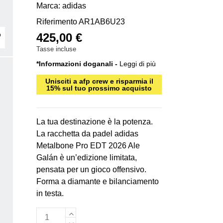
Marca:
adidas
Riferimento
AR1AB6U23
425,00 €
Tasse incluse
*Informazioni doganali -
Leggi di più
Unisciti a afp crew e risparmia il
15% sul tuo prossimo acquisto
La tua destinazione è la potenza.
La racchetta da padel adidas
Metalbone Pro EDT 2026 Ale
Galán è un’edizione limitata,
pensata per un gioco offensivo.
Forma a diamante e bilanciamento
in testa.