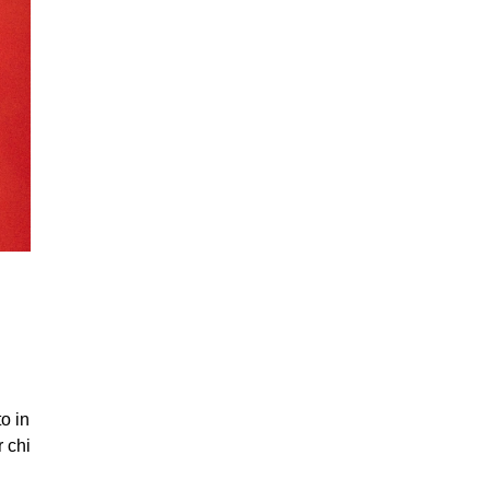
o in
r chi