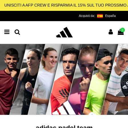
UNISCITI A AFP CREW E RISPARMIA IL 15% SUL TUO PROSSIM
Acquisti da:
España
0
adidas padel team