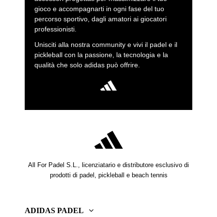
giocatori.
gioco e accompagnarti in ogni fase del tuo
Hai a disposizione borse da padel come la
borsa da
percorso sportivo, dagli amatori ai giocatori
weekend adidas offwhite 3.4 Martita Ortega
, la
borsa
professionisti.
weekend verde 3.1
, la
borsa grande weekend blu 3.1.
Unisciti alla nostra community e vivi il padel e il
Perché viaggiare con una borsa adidas Padel?
pickleball con la passione, la tecnologia e la
qualità che solo adidas può offrire.
Per i tornei o gli allenamenti fuori città, le nostre borse
offrono resistenza, organizzazione e facilità di trasporto.
Progettate per trasportare tutta la tua attrezzatura in modo
sicuro e comodo.
Borsa sportiva Stage Tour da 32 litri
,
Carrello per tour a
tappe da 40l
,
Carrello per tour a tape da 90l
.
In qualità di negozio ufficiale adidas Padel, troverai la
migliore opzione per trasportare la tua attrezzatura
dall'uso quotidiano ai viaggi di competizione, sempre con
All For Padel S.L., licenziatario e distributore esclusivo di
la qualità e lo stile che ci contraddistinguono.
prodotti di padel, pickleball e beach tennis
Non perdere questa opportunità unica per acquistare la
tua attrezzatura adidas padel.
ADIDAS PADEL