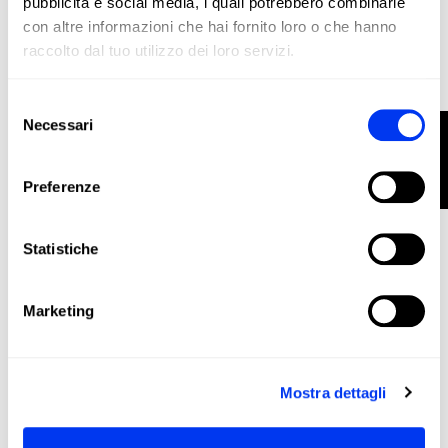
pubblicità e social media, i quali potrebbero combinarle
con altre informazioni che hai fornito loro o che hanno
raccolto dal tuo utilizzo dei loro servizi.
Selezione
Necessari
FILTRO
del
consenso
Borsone da padel
45,00 €
Borsa per racchette adidas Control White 2026
Preferenze
aggiungi al carrello
Statistiche
Marketing
Mostra dettagli