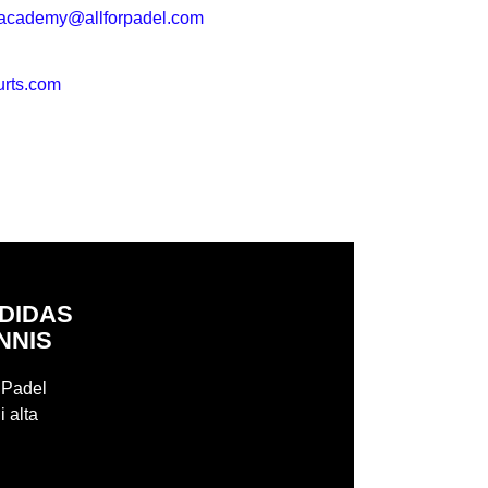
.academy@allforpadel.com
urts.com
ADIDAS
NNIS
r Padel
i alta