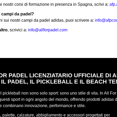
i nostri corsi di formazione in presenza in Spagna, scrivi a:
afp
ri campi da padel?
ni sui nostri campi da padel adidas, puoi scrivere a:
info@afpco
altro
, scrivici a:
info@allforpadel.com
OR PADEL LICENZIATARIO UFFICIALE DI 
 IL PADEL, IL PICKLEBALL E IL BEACH TE
 il pickleball non sono solo sport: sono uno stile di vita. In All Fo
uesti sport in ogni angolo del mondo, offrendo prodotti adidas d
he combinano innovazione, performance e stile.
 palette, calzature, abbigliamento e accessori progettati per