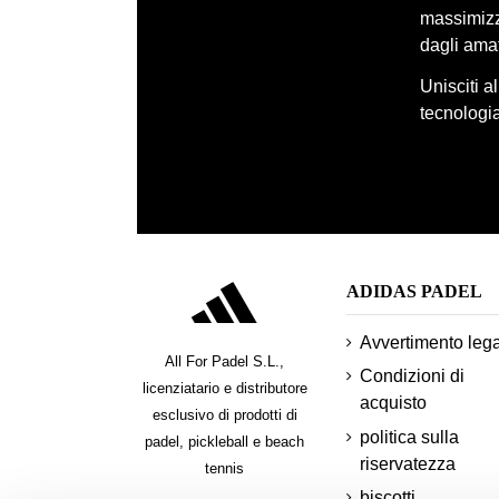
massimizza
dagli amat
Unisciti a
tecnologia
ADIDAS PADEL
Avvertimento leg
All For Padel S.L.,
Condizioni di
licenziatario e distributore
acquisto
esclusivo di prodotti di
politica sulla
padel, pickleball e beach
riservatezza
tennis
biscotti