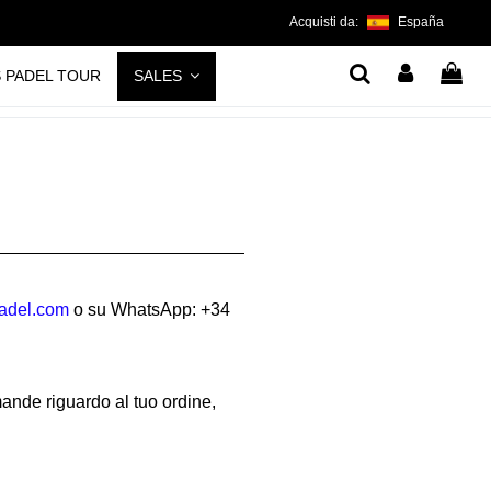
Acquisti da:
España
S PADEL TOUR
SALES
padel.com
o su WhatsApp: +34
omande riguardo al tuo ordine,