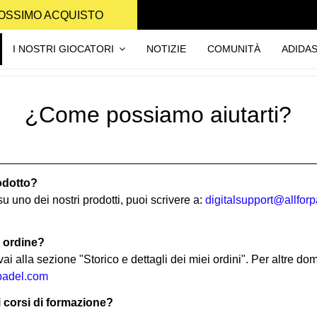
PROSSIMO ACQUISTO
I NOSTRI GIOCATORI
NOTIZIE
COMUNITÀ
ADIDA
¿Come possiamo aiutarti?
odotto?
u uno dei nostri prodotti, puoi scrivere a:
digitalsupport@allfor
o ordine?
vai alla sezione "Storico e dettagli dei miei ordini". Per altre d
rpadel.com
i corsi di formazione?