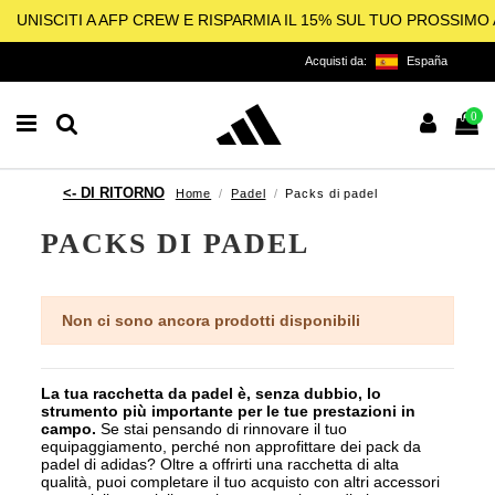
UNISCITI A AFP CREW E RISPARMIA IL 15% SUL TUO PROSSIM
Acquisti da:
España
0
Home
Padel
Packs di padel
PACKS DI PADEL
Non ci sono ancora prodotti disponibili
La tua racchetta da padel è, senza dubbio, lo
strumento più importante per le tue prestazioni in
campo.
Se stai pensando di rinnovare il tuo
equipaggiamento, perché non approfittare dei pack da
padel di adidas? Oltre a offrirti una racchetta di alta
qualità, puoi completare il tuo acquisto con altri accessori